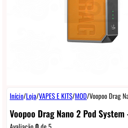
Início
/
Loja
/
VAPES E KITS
/
MOD
/
Voopoo Drag N
Voopoo Drag Nano 2 Pod System 
Avaliação
0
de 5