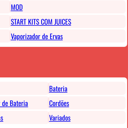
MOD
START KITS COM JUICES
Vaporizador de Ervas
Bateria
 de Bateria
Cordões
as
Variados