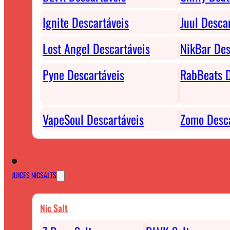
Ignite Descartáveis
Juul Desca
Lost Angel Descartáveis
NikBar Des
Pyne Descartáveis
RabBeats D
VapeSoul Descartáveis
Zomo Desca
JUICES NICSALTS
Nic Salt