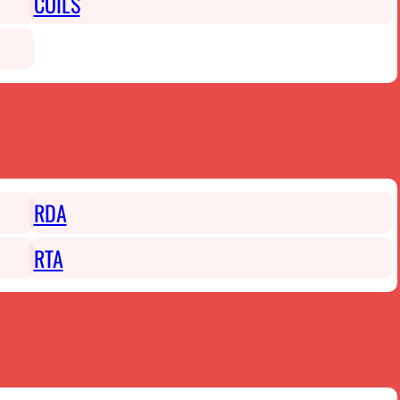
COILS
RDA
RTA