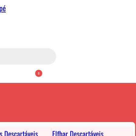
apé
0
ts Descartáveis
Elfbar Descartáveis