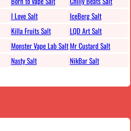
Born to vape Salt
Chilly Beats Salt
I Love Salt
IceBerg Salt
Killa Fruits Salt
LQD Art Salt
Monster Vape Lab Salt
Mr Custard Salt
Nasty Salt
NikBar Salt