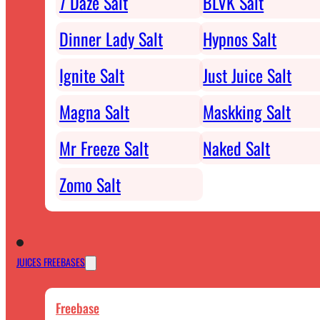
7 Daze Salt
BLVK Salt
Dinner Lady Salt
Hypnos Salt
Ignite Salt
Just Juice Salt
Magna Salt
Maskking Salt
Mr Freeze Salt
Naked Salt
Zomo Salt
JUICES FREEBASES
Freebase