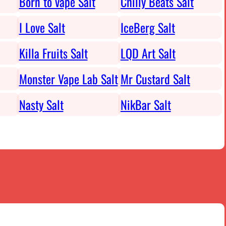
Born to vape Salt
Chilly Beats Salt
I Love Salt
IceBerg Salt
Killa Fruits Salt
LQD Art Salt
Monster Vape Lab Salt
Mr Custard Salt
Nasty Salt
NikBar Salt