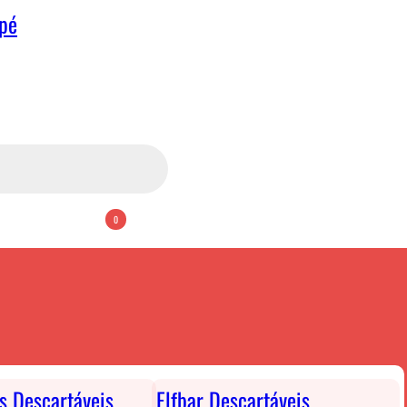
apé
0
ts Descartáveis
Elfbar Descartáveis