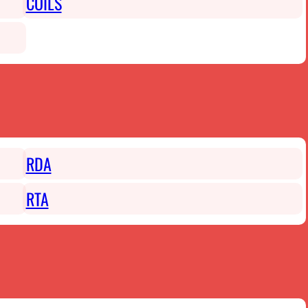
COILS
RDA
RTA