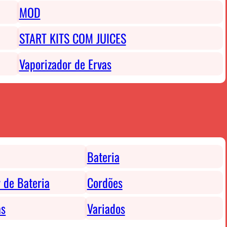
MOD
START KITS COM JUICES
Vaporizador de Ervas
Bateria
 de Bateria
Cordões
as
Variados