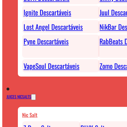
Ignite Descartáveis
Juul Desca
Lost Angel Descartáveis
NikBar Des
Pyne Descartáveis
RabBeats D
VapeSoul Descartáveis
Zomo Desca
JUICES NICSALTS
Nic Salt