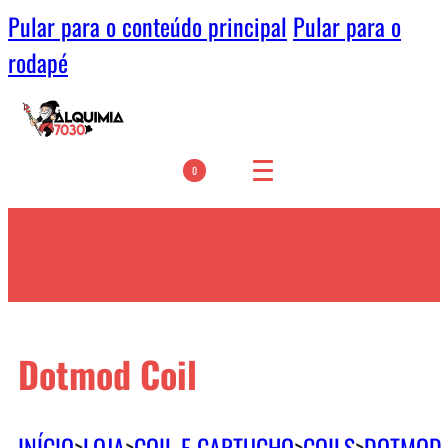
Pular para o conteúdo principal
Pular para o
rodapé
0
Dotmod Coil
INÍCIO
>
LOJA
>
COIL E CARTUCHO
>
COILS
>
DOTMOD 