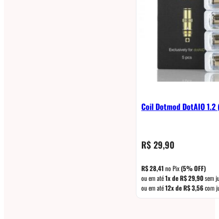
Coil Dotmod DotAIO 1.2 
R$
29,90
R$
28,41
no Pix
(5% OFF)
ou em até
1x de
R$
29,90
sem j
ou em até
12x de
R$
3,56
com j