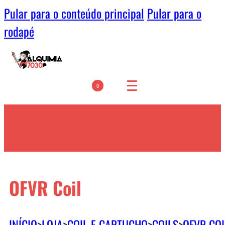
Pular para o conteúdo principal
Pular para o
rodapé
0
OFVR Coil
INÍCIO
>
LOJA
>
COIL E CARTUCHO
>
COILS
>
OFVR COI