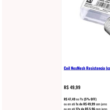
Coil NexMesh Resistencia (ca
R$
49,99
R$
47,49
no Pix
(5% OFF)
ou em até
1x de
R$
49,99
sem juros
ou em até
12x de
R$
5,96
com juros