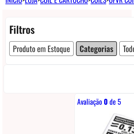
Filtros
Produto em Estoque
Categorias
Todo
Avaliação
0
de 5