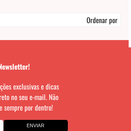
Ordenar por
Newsletter!
ções exclusivas e dicas
reto no seu e-mail. Não
e sempre por dentro!
ENVIAR