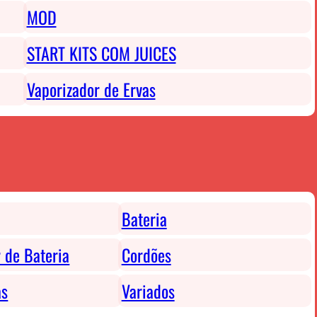
MOD
START KITS COM JUICES
Vaporizador de Ervas
Bateria
 de Bateria
Cordões
as
Variados