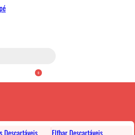
apé
0
ts Descartáveis
Elfbar Descartáveis