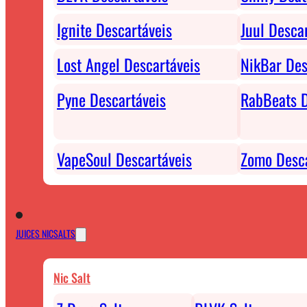
Ignite Descartáveis
Juul Desca
Lost Angel Descartáveis
NikBar Des
Pyne Descartáveis
RabBeats D
VapeSoul Descartáveis
Zomo Desca
JUICES NICSALTS
Nic Salt