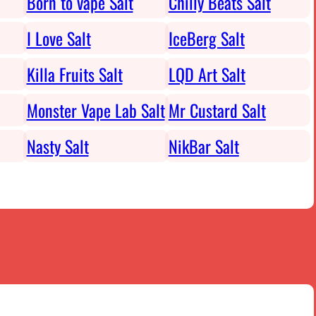
Born to vape Salt
Chilly Beats Salt
I Love Salt
IceBerg Salt
Killa Fruits Salt
LQD Art Salt
Monster Vape Lab Salt
Mr Custard Salt
Nasty Salt
NikBar Salt