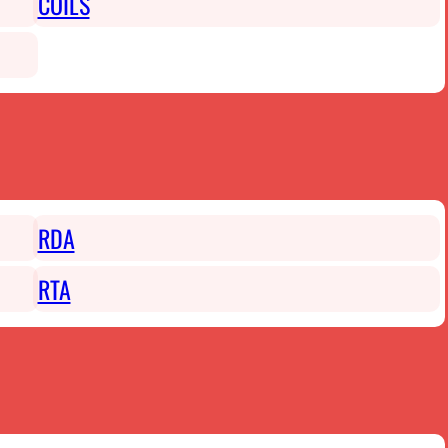
COILS
RDA
RTA