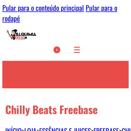
Pular para o conteúdo principal
Pular para o
rodapé
0
Chilly Beats Freebase
INÍCIO
>
LOJA
>
ESSÊNCIAS E JUICES
>
FREEBASE
>
CHI