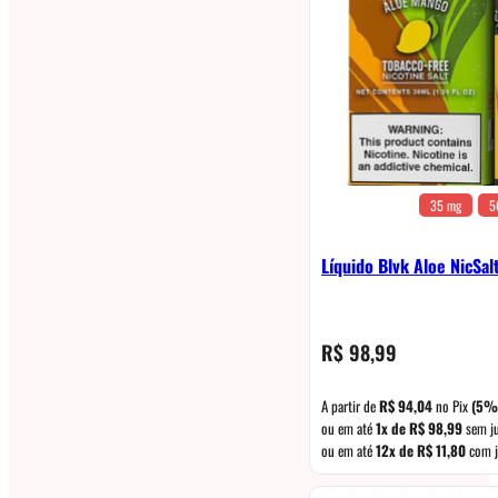
35 mg
5
Líquido Blvk Aloe NicSa
R$
98,99
A partir de
R$
94,04
no Pix
(5%
ou em até
1x de
R$
98,99
sem j
ou em até
12x de
R$
11,80
com j