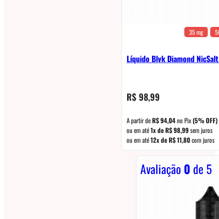
35 mg
5
Líquido Blvk Diamond NicSal
R$
98,99
A partir de
R$
94,04
no Pix
(5% OFF)
ou em até
1x de
R$
98,99
sem juros
ou em até
12x de
R$
11,80
com juros
Avaliação
0
de 5