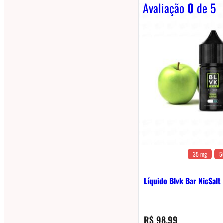
Avaliação
0
de 5
35 mg
5
Líquido Blvk Bar NicSalt
R$
98,99