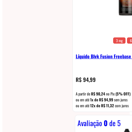
3 mg
6
Líquido Blvk Fusion Freebase
R$
94,99
A partir de
R$
90,24
no Pix
(5% OFF)
ou em até
1x de
R$
94,99
sem juros
ou em até
12x de
R$
11,32
com juros
Avaliação
0
de 5