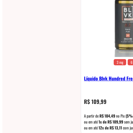
3 mg
6
Líquido Blvk Hundred Fr
R$
109,99
A partir de
R$
104,49
no Pix
(5%
ou em até
1x de
R$
109,99
sem ju
ou em até
12x de
R$
13,11
com ju