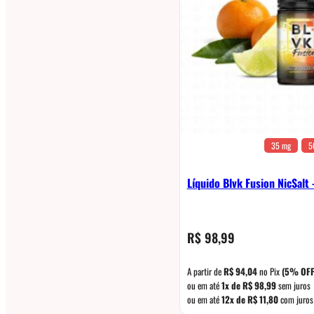
35 mg
5
Líquido Blvk Fusion NicSalt
R$
98,99
A partir de
R$
94,04
no Pix
(5% OFF
ou em até
1x de
R$
98,99
sem juros
ou em até
12x de
R$
11,80
com juros