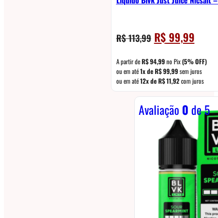
Líquido Blvk Just Juice Nicsalt 
O
O
R$
99,99
R$
113,99
preço
preço
original
atual
A partir de
R$
94,99
no Pix
(5% OFF)
era:
é:
ou em até
1x de
R$
99,99
sem juros
ou em até
12x de
R$
11,92
com juros
R$ 113,99.
R$ 99,
Avaliação
0
de 5