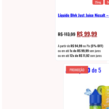
35mg
5
Líquido Blvk Just Juice Nicsalt 
O
O
R$
99,99
R$
113,99
preço
preço
original
atual
A partir de
R$
94,99
no Pix
(5% OFF)
era:
é:
ou em até
1x de
R$
99,99
sem juros
ou em até
12x de
R$
11,92
com juros
R$ 113,99.
R$ 99,
Avaliação
0
de 5
PROMOÇÃO