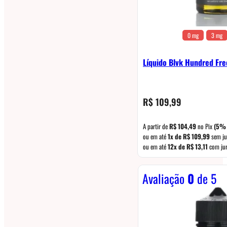
0 mg
3 mg
Líquido Blvk Hundred Fr
R$
109,99
A partir de
R$
104,49
no Pix
(5% 
ou em até
1x de
R$
109,99
sem ju
ou em até
12x de
R$
13,11
com ju
Avaliação
0
de 5