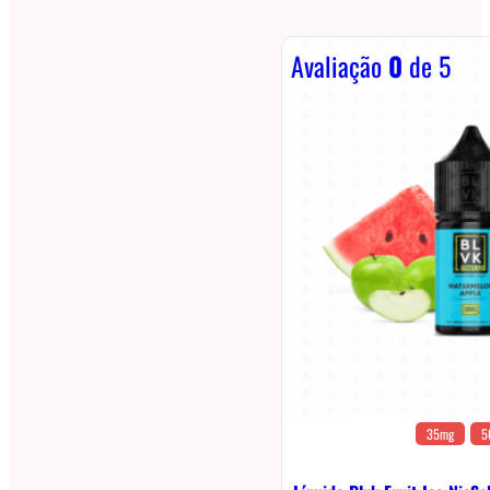
Avaliação
0
de 5
35mg
5