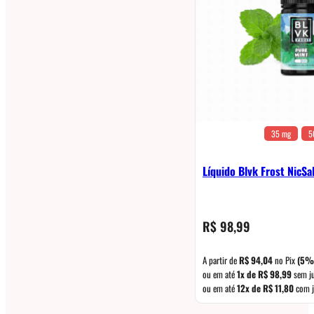
35 mg
5
Líquido Blvk Frost NicSa
R$
98,99
A partir de
R$
94,04
no Pix
(5%
ou em até
1x de
R$
98,99
sem j
ou em até
12x de
R$
11,80
com j