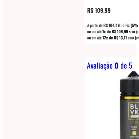
R$
109,99
A partir de
R$
104,49
no Pix
(5% 
ou em até
1x de
R$
109,99
sem ju
ou em até
12x de
R$
13,11
com jur
Avaliação
0
de 5