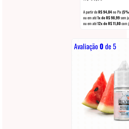
A partir de
R$
94,04
no Pix
(5%
ou em até
1x de
R$
98,99
sem j
ou em até
12x de
R$
11,80
com j
Avaliação
0
de 5