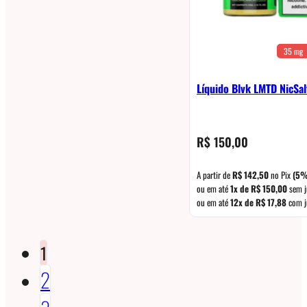
35 mg
Líquido Blvk LMTD NicSa
R$
150,00
A partir de
R$
142,50
no Pix
(5%
ou em até
1x de
R$
150,00
sem j
ou em até
12x de
R$
17,88
com j
1
2