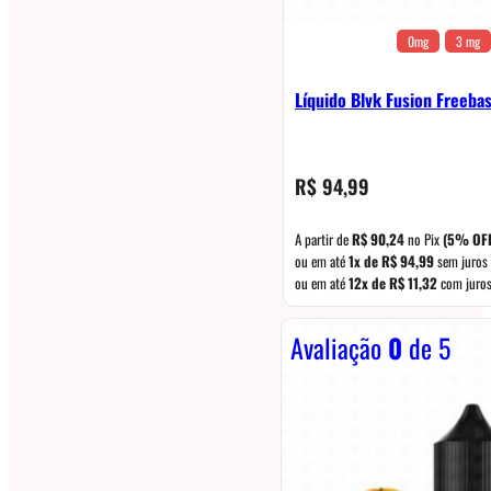
0mg
3 mg
Líquido Blvk Fusion Freeba
R$
94,99
A partir de
R$
90,24
no Pix
(5% OF
ou em até
1x de
R$
94,99
sem juros
ou em até
12x de
R$
11,32
com juro
Avaliação
0
de 5