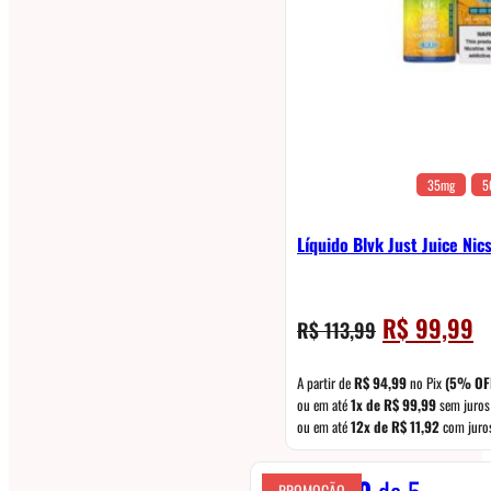
35mg
5
Líquido Blvk Just Juice Nics
O
O
R$
99,99
R$
113,99
preço
pr
original
at
A partir de
R$
94,99
no Pix
(5% OF
era:
é:
ou em até
1x de
R$
99,99
sem juros
ou em até
12x de
R$
11,92
com juro
R$ 113,99.
R$
Avaliação
0
de 5
PROMOÇÃO