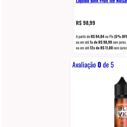
Líquido Blvk Fruit Ice NicS
R$
98,99
A partir de
R$
94,04
no Pix
(5% OFF
ou em até
1x de
R$
98,99
sem juros
ou em até
12x de
R$
11,80
com juros
Avaliação
0
de 5