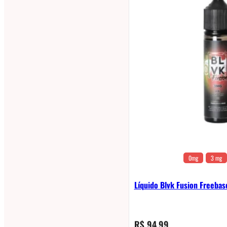
0mg
3 mg
Líquido Blvk Fusion Freebas
R$
94,99