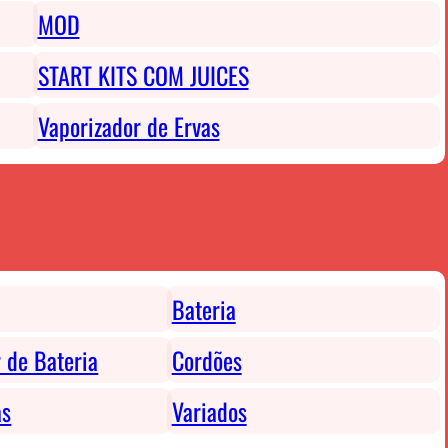
MOD
START KITS COM JUICES
Vaporizador de Ervas
Bateria
 de Bateria
Cordões
as
Variados