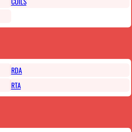
COILS
RDA
RTA