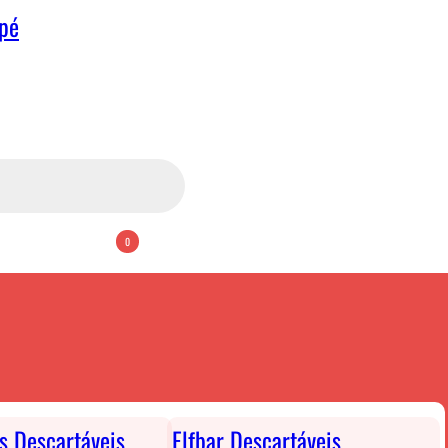
apé
0
ts Descartáveis
Elfbar Descartáveis