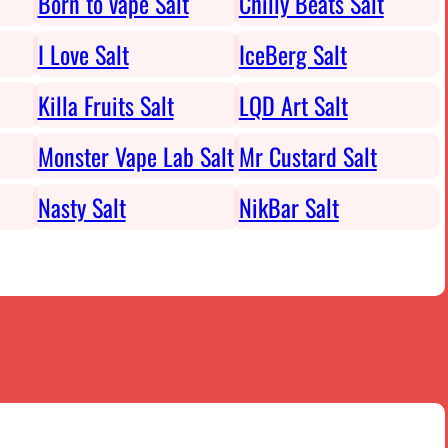
Born to vape Salt
Chilly Beats Salt
I Love Salt
IceBerg Salt
Killa Fruits Salt
LQD Art Salt
Monster Vape Lab Salt
Mr Custard Salt
Nasty Salt
NikBar Salt