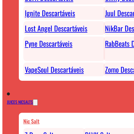
Ignite Descartáveis
Juul Desca
Lost Angel Descartáveis
NikBar Des
Pyne Descartáveis
RabBeats D
VapeSoul Descartáveis
Zomo Desca
JUICES NICSALTS
Nic Salt