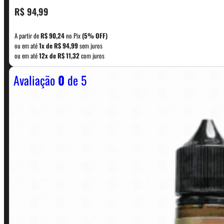
CONTATO
R$
94,99
A partir de
R$
90,24
no Pix
(5% OFF)
WhatsApp: (11) 5229-0120
ou em até
1x de
R$
94,99
sem juros
ou em até
12x de
R$
11,32
com juros
Avaliação
0
de 5
Horário:
Política de Horario e Fretes
LINKS RÁPIDOS
Contato
Minha conta
Finalização de compra