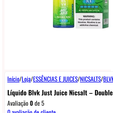
Início
/
Loja
/
ESSÊNCIAS E JUICES
/
NICSALTS
/
BLVK
Líquido Blvk Just Juice Nicsalt – Double
Avaliação
0
de 5
0
avaliação de cliente