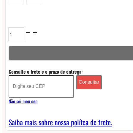
Líquido
Blvk
Just
Juice
Consulte o frete e o prazo de entrega:
Nicsalt
Consultar
-
Double
Não sei meu cep
Kiwi
Ice
Saiba mais sobre nossa polítca de frete.
quantidade