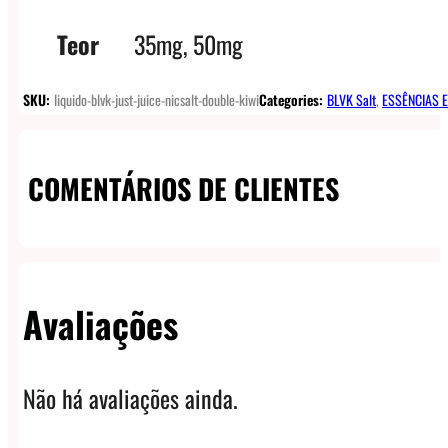
Teor
35mg, 50mg
SKU:
liquido-blvk-just-juice-nicsalt-double-kiwi
Categories:
BLVK Salt
,
ESSÊNCIAS E
COMENTÁRIOS DE CLIENTES
Avaliações
Não há avaliações ainda.