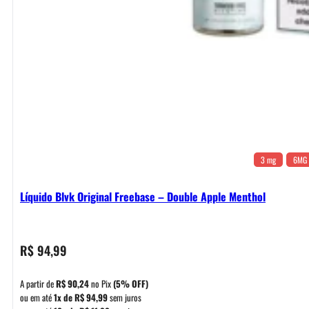
3 mg
6MG
Líquido Blvk Original Freebase – Double Apple Menthol
R$
94,99
A partir de
R$
90,24
no Pix
(5% OFF)
ou em até
1x de
R$
94,99
sem juros