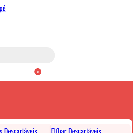
apé
0
ts Descartáveis
Elfbar Descartáveis