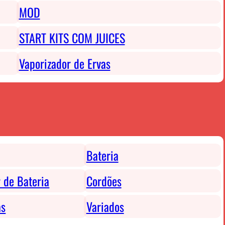
MOD
START KITS COM JUICES
Vaporizador de Ervas
Bateria
 de Bateria
Cordões
as
Variados