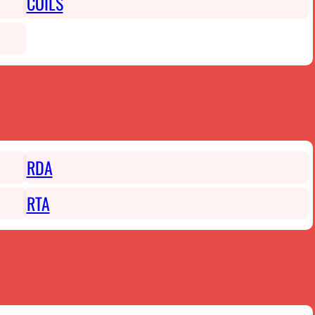
COILS
RDA
RTA