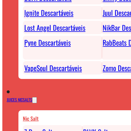
Ignite Descartáveis
Juul Desca
Lost Angel Descartáveis
NikBar Des
Pyne Descartáveis
RabBeats D
VapeSoul Descartáveis
Zomo Desca
JUICES NICSALTS
Nic Salt