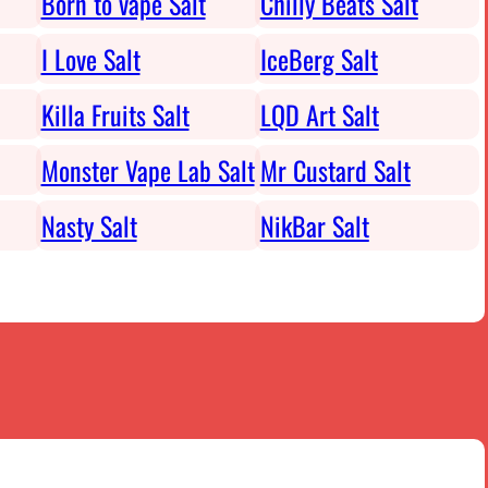
Born to vape Salt
Chilly Beats Salt
I Love Salt
IceBerg Salt
Killa Fruits Salt
LQD Art Salt
Monster Vape Lab Salt
Mr Custard Salt
Nasty Salt
NikBar Salt