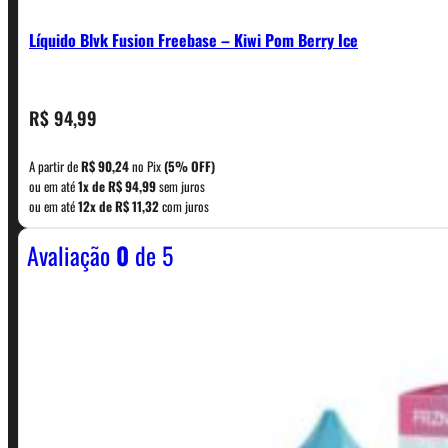
Líquido Blvk Fusion Freebase – Kiwi Pom Berry Ice
CONTATO
R$
94,99
A partir de
R$
90,24
no Pix
(5% OFF)
WhatsApp: (11) 5229-0120
ou em até
1x de
R$
94,99
sem juros
ou em até
12x de
R$
11,32
com juros
Avaliação
0
de 5
Horário:
Política de Horario e Fretes
LINKS RÁPIDOS