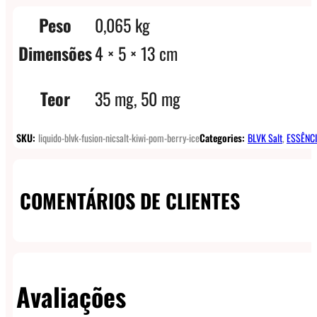
Peso
0,065 kg
Dimensões
4 × 5 × 13 cm
Teor
35 mg, 50 mg
SKU:
liquido-blvk-fusion-nicsalt-kiwi-pom-berry-ice
Categories:
BLVK Salt
,
ESSÊNCI
COMENTÁRIOS DE CLIENTES
Avaliações