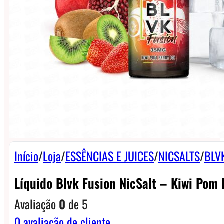
Início
/
Loja
/
ESSÊNCIAS E JUICES
/
NICSALTS
/
BLVK
Líquido Blvk Fusion NicSalt – Kiwi Pom 
Avaliação
0
de 5
0
avaliação de cliente