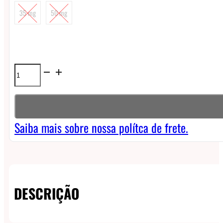
35 mg
50 mg
Líquido
Blvk
Fusion
NicSalt
Saiba mais sobre nossa polítca de frete.
-
Kiwi
Pom
DESCRIÇÃO
Berry
Ice