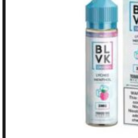
Contato
Minha conta
Finalização de compra
Loja
INSTITUCIONAL
Política de Privacidade
Política de Frete e Pagamento
Política de Garantia, Reembolso e Devolução
Termos de Uso