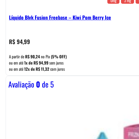
0mg
3 mg
Líquido Blvk Fusion Freebase – Kiwi Pom Berry Ice
R$
94,99
A partir de
R$
90,24
no Pix
(5% OFF)
ou em até
1x de
R$
94,99
sem juros
ou em até
12x de
R$
11,32
com juros
Avaliação
0
de 5