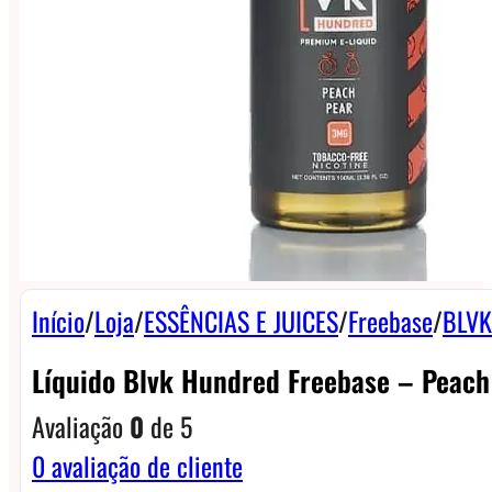
Início
/
Loja
/
ESSÊNCIAS E JUICES
/
Freebase
/
BLVK
Líquido Blvk Hundred Freebase – Peach
Avaliação
0
de 5
0
avaliação de cliente