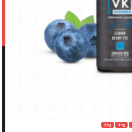
0 mg
3 mg