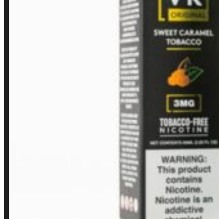
Contato
Minha conta
Finalização de compra
Loja
INSTITUCIONAL
Política de Privacidade
Política de Frete e Pagamento
Política de Garantia, Reembolso e Devolução
Termos de Uso