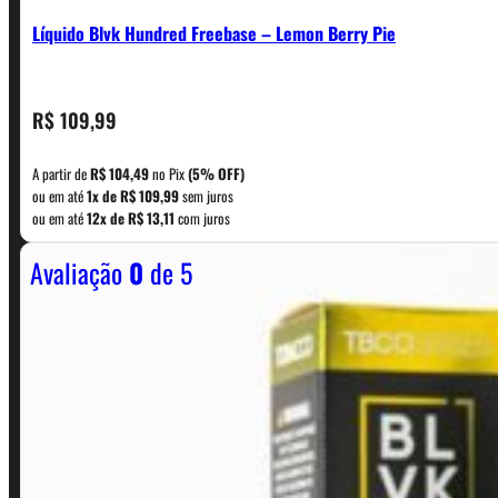
Líquido Blvk Hundred Freebase – Lemon Berry Pie
CONTATO
R$
109,99
A partir de
R$
104,49
no Pix
(5% OFF)
WhatsApp: (11) 5229-0120
ou em até
1x de
R$
109,99
sem juros
ou em até
12x de
R$
13,11
com juros
Avaliação
0
de 5
Horário:
Política de Horario e Fretes
LINKS RÁPIDOS