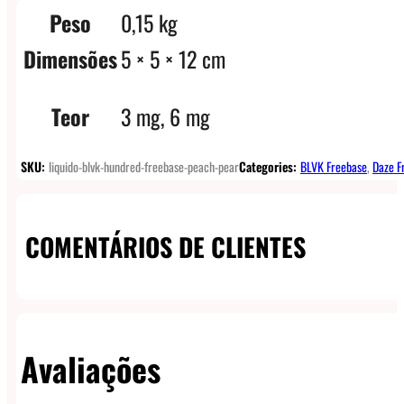
Peso
0,15 kg
Dimensões
5 × 5 × 12 cm
Teor
3 mg, 6 mg
SKU:
liquido-blvk-hundred-freebase-peach-pear
Categories:
BLVK Freebase
,
Daze F
COMENTÁRIOS DE CLIENTES
Avaliações