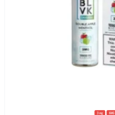
3 mg
6MG