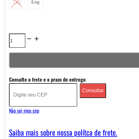
3 mg
6 mg
Líquido
Blvk
Hundred
Freebase
Consulte o frete e o prazo de entrega:
-
Consultar
Peach
Pear
Não sei meu cep
quantidade
Saiba mais sobre nossa polítca de frete.