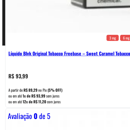
Pagamentos
3 mg
6 mg
Líquido Blvk Original Tobacco Freebase – Sweet Caramel Tobacc
R$
93,99
A partir de
R$
89,29
no Pix
(5% OFF)
ou em até
1x de
R$
93,99
sem juros
ou em até
12x de
R$
11,20
com juros
Avaliação
0
de 5