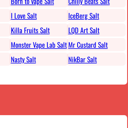
Born to vape Salt
Chilly Beats Salt
I Love Salt
IceBerg Salt
Killa Fruits Salt
LQD Art Salt
Monster Vape Lab Salt
Mr Custard Salt
Nasty Salt
NikBar Salt