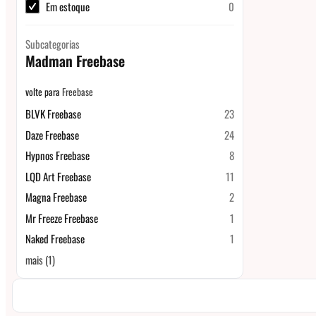
Em estoque
0
Subcategorias
Madman Freebase
volte para
Freebase
BLVK Freebase
23
Daze Freebase
24
Hypnos Freebase
8
LQD Art Freebase
11
Magna Freebase
2
Mr Freeze Freebase
1
Naked Freebase
1
mais
(
1
)