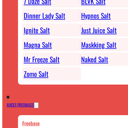
7 Daze Salt
BLVK Salt
Dinner Lady Salt
Hypnos Salt
Ignite Salt
Just Juice Salt
Magna Salt
Maskking Salt
Mr Freeze Salt
Naked Salt
Zomo Salt
JUICES FREEBASES
Freebase