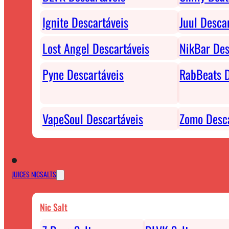
Ignite Descartáveis
Juul Desca
Lost Angel Descartáveis
NikBar Des
Pyne Descartáveis
RabBeats D
VapeSoul Descartáveis
Zomo Desca
JUICES NICSALTS
Nic Salt