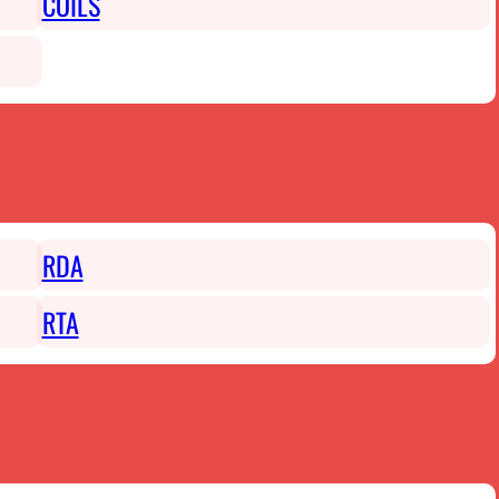
COILS
RDA
RTA