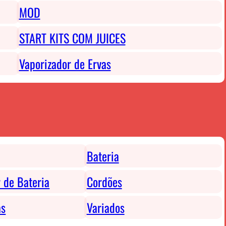
MOD
START KITS COM JUICES
Vaporizador de Ervas
Bateria
 de Bateria
Cordões
as
Variados