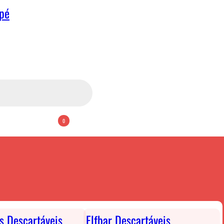
apé
0
ts Descartáveis
Elfbar Descartáveis