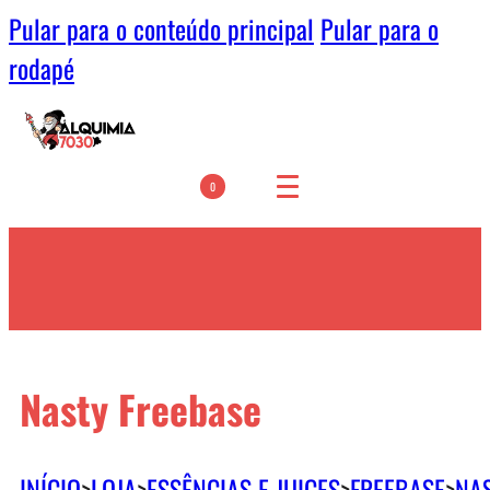
Pular para o conteúdo principal
Pular para o
rodapé
0
Nasty Freebase
INÍCIO
>
LOJA
>
ESSÊNCIAS E JUICES
>
FREEBASE
>
NA