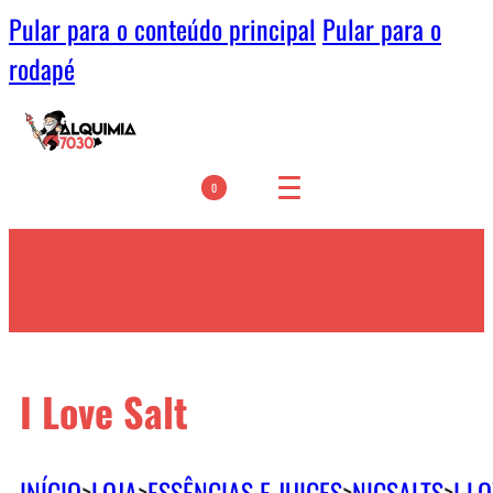
Pular para o conteúdo principal
Pular para o
rodapé
0
I Love Salt
INÍCIO
>
LOJA
>
ESSÊNCIAS E JUICES
>
NICSALTS
>
I L