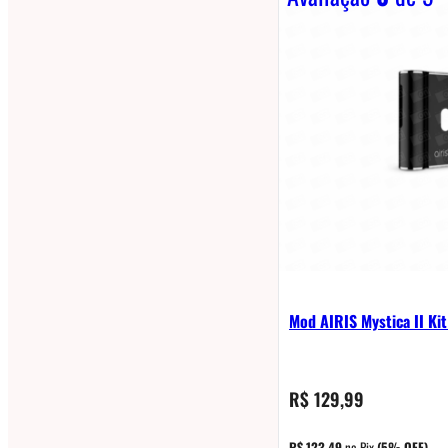
Mod AIRIS Mystica II Kit
R$
129,99
R$
123,49
no Pix
(5% OFF)