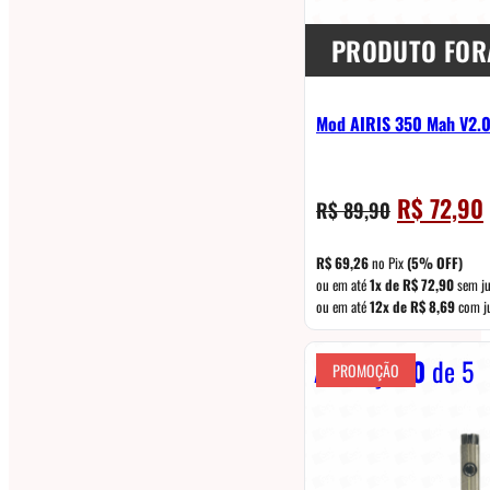
PRODUTO FOR
Mod AIRIS 350 Mah V2.
O
R$
72,90
R$
89,90
preço
original
R$
69,26
no Pix
(5% OFF)
era:
é
ou em até
1x de
R$
72,90
sem ju
ou em até
12x de
R$
8,69
com j
R$ 89,90.
Avaliação
0
de 5
PROMOÇÃO