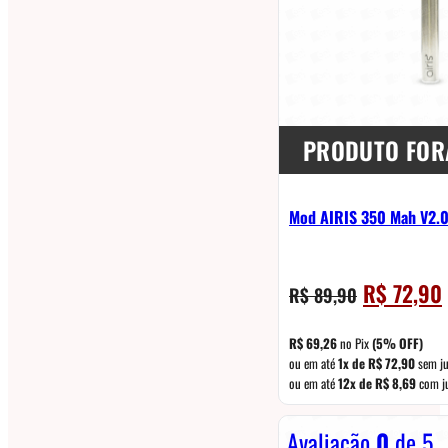
PRODUTO FOR
Mod AIRIS 350 Mah V2.0 
O
R$
72,90
R$
89,90
preço
original
R$
69,26
no Pix
(5% OFF)
era:
é
ou em até
1x de
R$
72,90
sem ju
ou em até
12x de
R$
8,69
com j
R$ 89,90.
Avaliação
0
de 5