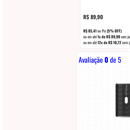
R$
89,90
R$
85,41
no Pix
(5% OFF)
ou em até
1x de
R$
89,90
sem ju
ou em até
12x de
R$
10,72
com j
Avaliação
0
de 5