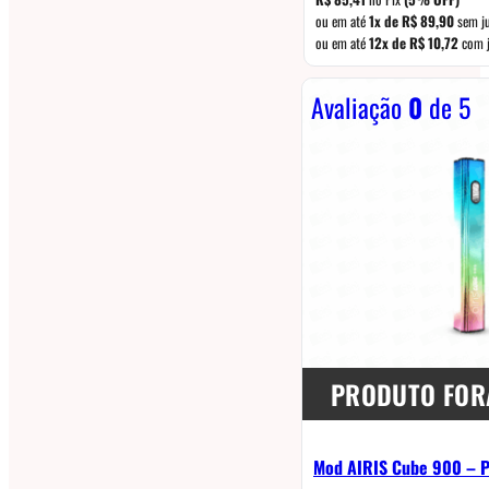
ou em até
1x de
R$
89,90
sem j
ou em até
12x de
R$
10,72
com j
Avaliação
0
de 5
PRODUTO FOR
Mod AIRIS Cube 900 – P