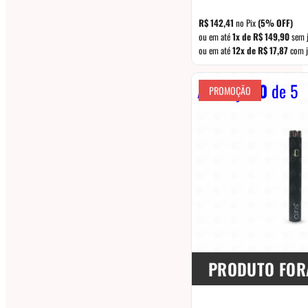
preço
original
R$
142,41
no Pix
(5% OFF)
era:
ou em até
1x de
R$
149,90
sem 
ou em até
12x de
R$
17,87
com j
R$ 169,90
Avaliação
0
de 5
PROMOÇÃO
PRODUTO FOR