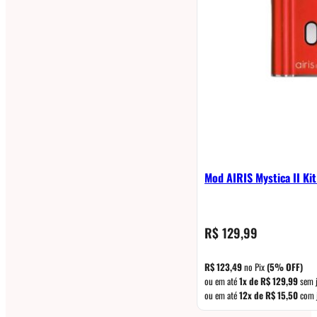
Mod AIRIS Mystica II Ki
R$
129,99
R$
123,49
no Pix
(5% OFF)
ou em até
1x de
R$
129,99
sem 
ou em até
12x de
R$
15,50
com 