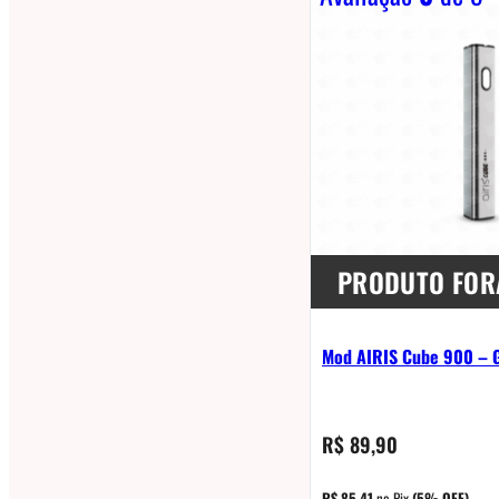
PRODUTO FOR
Mod AIRIS Cube 900 – Gl
R$
89,90
R$
85,41
no Pix
(5% OFF)