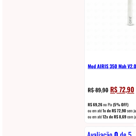
Mod AIRIS 350 Mah V2.0
O
R$
72,90
R$
89,90
preço
original
R$
69,26
no Pix
(5% OFF)
era:
é
ou em até
1x de
R$
72,90
sem ju
ou em até
12x de
R$
8,69
com j
R$ 89,90.
Avaliação
0
de 5