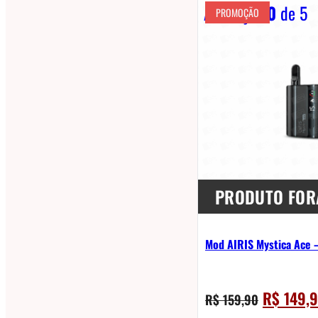
Avaliação
0
de 5
PROMOÇÃO
PRODUTO FOR
Mod AIRIS Mystica Ace –
O
R$
149,
R$
159,90
preço