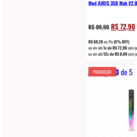
Mod AIRIS 350 Mah V2.0
O
R$
72,90
R$
89,90
preço
original
R$
69,26
no Pix
(5% OFF)
era:
é
ou em até
1x de
R$
72,90
sem ju
ou em até
12x de
R$
8,69
com j
R$ 89,90.
Avaliação
0
de 5
PROMOÇÃO