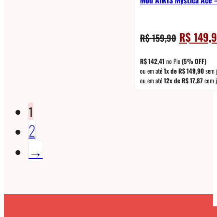
O
R$
149,
R$
159,90
preço
original
R$
142,41
no Pix
(5% OFF)
era:
ou em até
1x de
R$
149,90
sem 
ou em até
12x de
R$
17,87
com j
R$ 159,90.
1
2
→