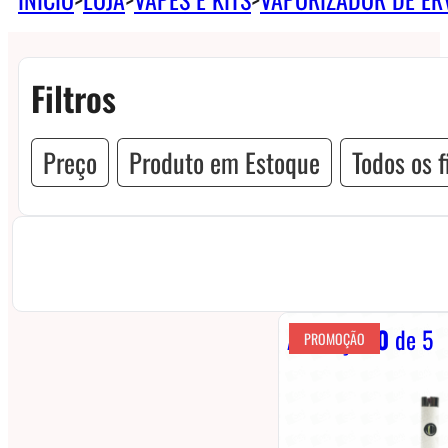
Filtros
Preço
Produto em Estoque
Todos os f
Avaliação
0
de 5
PROMOÇÃO