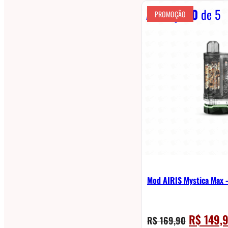
Avaliação
0
de 5
PROMOÇÃO
Mod AIRIS Mystica Max 
O
R$
149,
R$
169,90