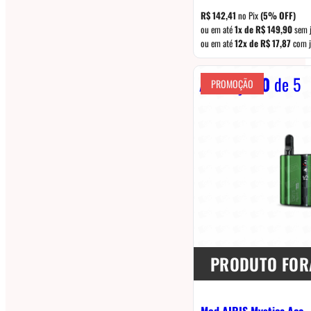
original
R$
142,41
no Pix
(5% OFF)
era:
ou em até
1x de
R$
149,90
sem 
ou em até
12x de
R$
17,87
com j
R$ 159,90.
Avaliação
0
de 5
PROMOÇÃO
PRODUTO FOR
Mod AIRIS Mystica Ace –