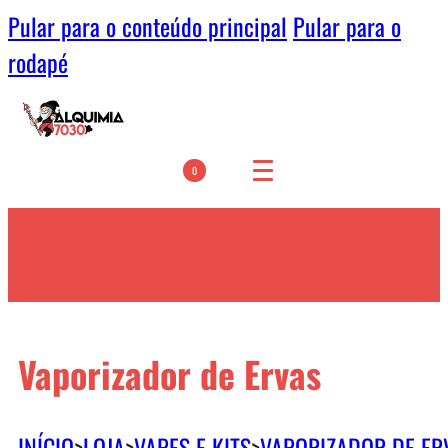
Pular para o conteúdo principal
Pular para o
rodapé
0
Vaporizador de Ervas
INÍCIO
>
LOJA
>
VAPES E KITS
>
VAPORIZADOR DE ER