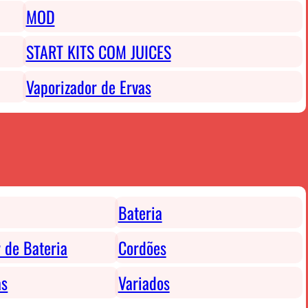
MOD
START KITS COM JUICES
Vaporizador de Ervas
Bateria
 de Bateria
Cordões
as
Variados