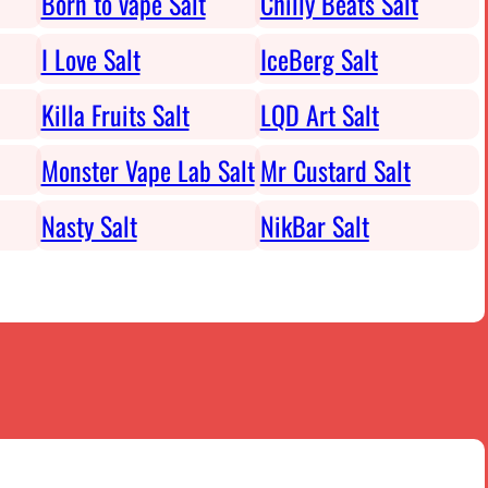
Born to vape Salt
Chilly Beats Salt
I Love Salt
IceBerg Salt
Killa Fruits Salt
LQD Art Salt
Monster Vape Lab Salt
Mr Custard Salt
Nasty Salt
NikBar Salt