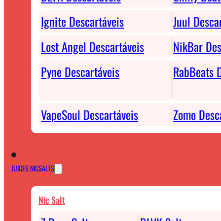
Ignite Descartáveis
Juul Desca
Lost Angel Descartáveis
NikBar Des
Pyne Descartáveis
RabBeats D
VapeSoul Descartáveis
Zomo Desca
JUICES NICSALTS
Nic Salt