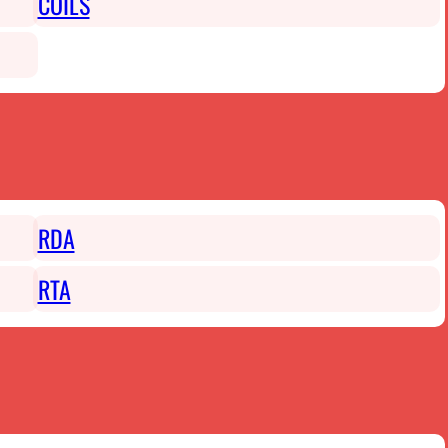
COILS
RDA
RTA