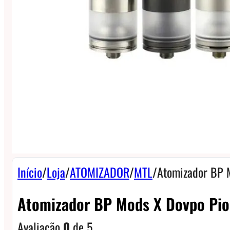
Início
/
Loja
/
ATOMIZADOR
/
MTL
/
Atomizador BP 
Atomizador BP Mods X Dovpo Pi
Avaliação
0
de 5