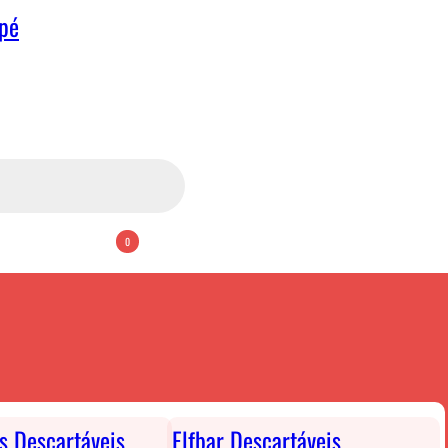
apé
0
ts Descartáveis
Elfbar Descartáveis