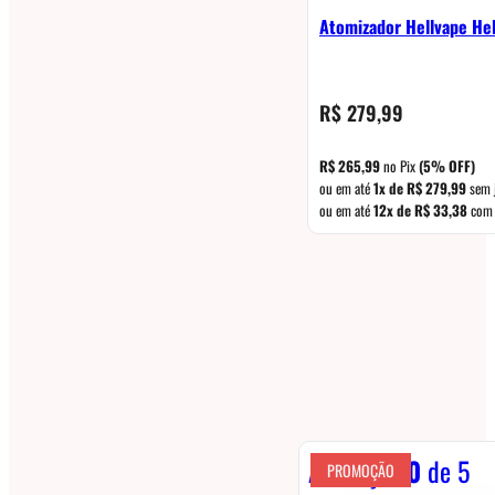
Atomizador Hellvape Hel
R$
279,99
R$
265,99
no Pix
(5% OFF)
ou em até
1x de
R$
279,99
sem 
ou em até
12x de
R$
33,38
com 
Avaliação
0
de 5
PROMOÇÃO