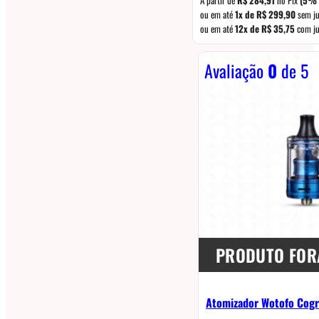
era:
ou em até
1x de
R$
299,90
sem ju
ou em até
12x de
R$
35,75
com ju
R$ 354,90.
Avaliação
0
de 5
PRODUTO FOR
Atomizador Wotofo Cogr