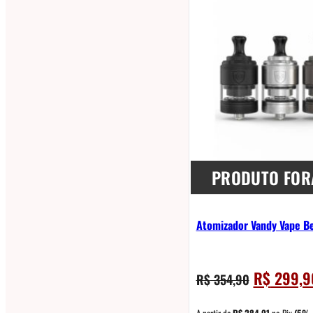
PRODUTO FOR
Atomizador Vandy Vape B
O
R$
299,9
R$
354,90
preço
original
A partir de
R$
284,91
no Pix
(5% 