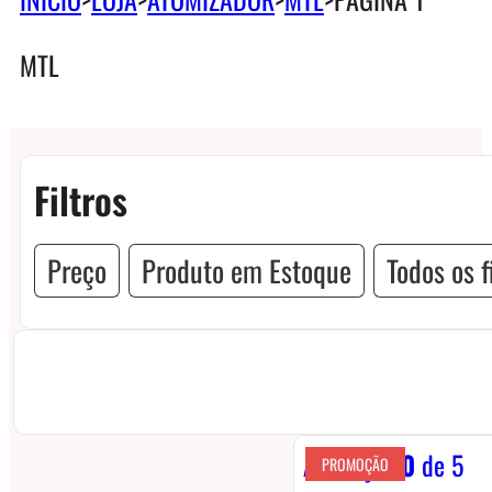
MTL
Filtros
Preço
Produto em Estoque
Todos os f
Avaliação
0
de 5
PROMOÇÃO