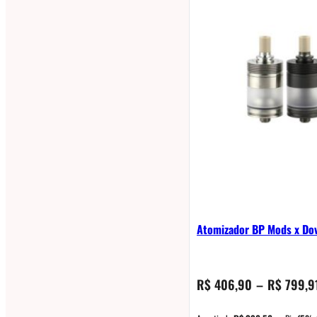
Atomizador BP Mods x Do
R$
406,90
–
R$
799,9