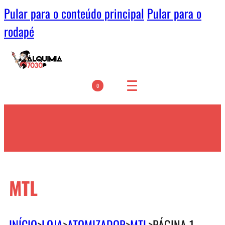
Pular para o conteúdo principal
Pular para o
rodapé
0
MTL
INÍCIO
>
LOJA
>
ATOMIZADOR
>
MTL
>
PÁGINA 1