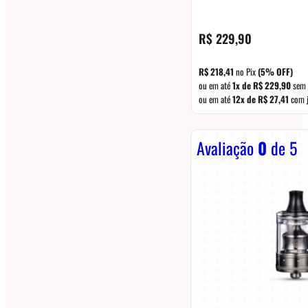
R$
229,90
R$
218,41
no Pix
(5% OFF)
ou em até
1x de
R$
229,90
sem 
ou em até
12x de
R$
27,41
com j
Avaliação
0
de 5