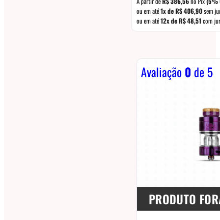
A partir de
R$
386,56
no Pix
(5% 
ou em até
1x de
R$
406,90
sem ju
ou em até
12x de
R$
48,51
com ju
Avaliação
0
de 5
PRODUTO FOR