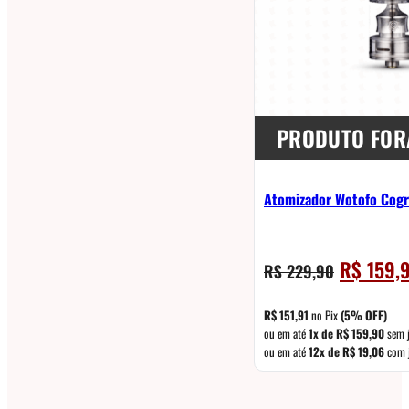
PRODUTO FOR
Atomizador Wotofo Cogr
O
R$
159,
R$
229,90
preço
original
R$
151,91
no Pix
(5% OFF)
era:
ou em até
1x de
R$
159,90
sem 
ou em até
12x de
R$
19,06
com 
R$ 229,90