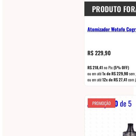
PRODUTO FOR
Atomizador Wotofo Cogr
R$
229,90
R$
218,41
no Pix
(5% OFF)
ou em até
1x de
R$
229,90
sem 
ou em até
12x de
R$
27,41
com j
Avaliação
0
de 5
PROMOÇÃO