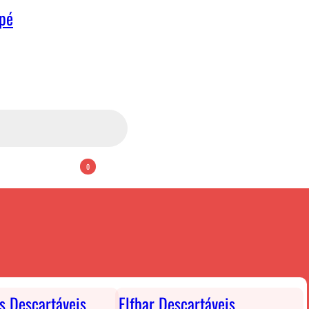
apé
0
ts Descartáveis
Elfbar Descartáveis