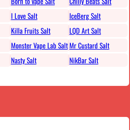
Born to vape Salt
Chilly Beats Salt
I Love Salt
IceBerg Salt
Killa Fruits Salt
LQD Art Salt
Monster Vape Lab Salt
Mr Custard Salt
Nasty Salt
NikBar Salt