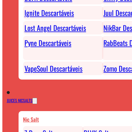
Ignite Descartáveis
Juul Desca
Lost Angel Descartáveis
NikBar Des
Pyne Descartáveis
RabBeats D
VapeSoul Descartáveis
Zomo Desca
JUICES NICSALTS
Nic Salt