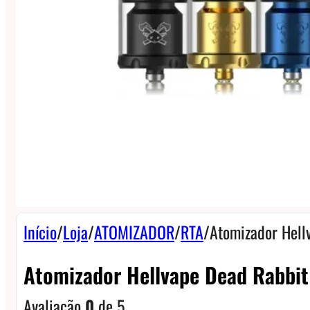
Início
/
Loja
/
ATOMIZADOR
/
RTA
/
Atomizador Hell
Atomizador Hellvape Dead Rabbit
Avaliação
0
de 5