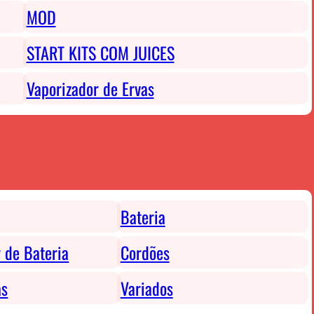
MOD
START KITS COM JUICES
Vaporizador de Ervas
Bateria
 de Bateria
Cordões
as
Variados