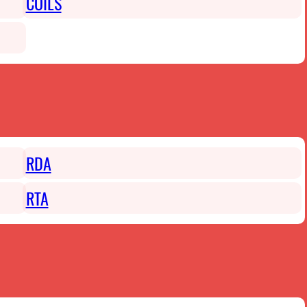
COILS
RDA
RTA