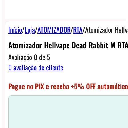
Início
/
Loja
/
ATOMIZADOR
/
RTA
/
Atomizador Hell
Atomizador Hellvape Dead Rabbit M RT
Avaliação
0
de 5
0
avaliação de cliente
Pague no PIX e receba +5% OFF automático