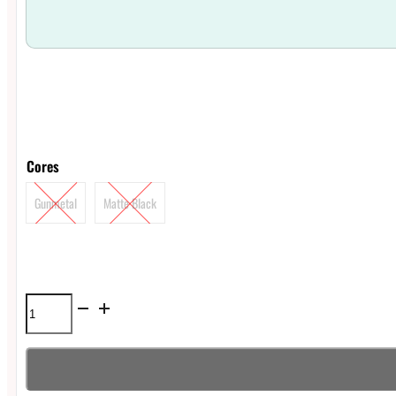
Cores
Gunmetal
Matte Black
Atomizador
Hellvape
Dead