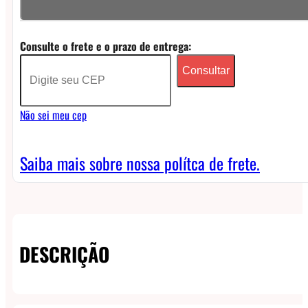
Dead
Rabbit
Consulte o frete e o prazo de entrega:
Max
Consultar
RDA
quantidade
Não sei meu cep
Saiba mais sobre nossa polítca de frete.
DESCRIÇÃO