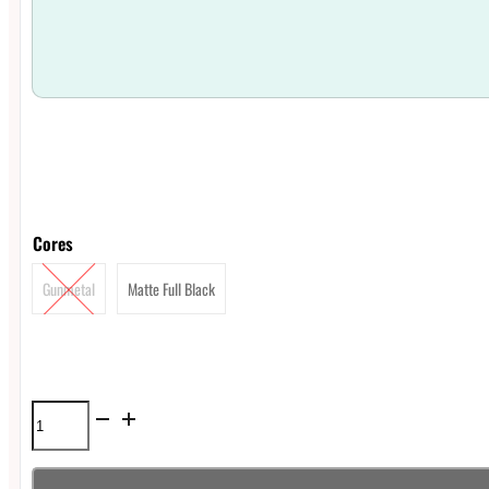
Cores
Gunmetal
Matte Full Black
Atomizador
Hellvape