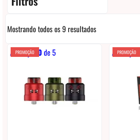
Filtros
Mostrando todos os 9 resultados
Avaliação
0
de 5
Avaliação
PROMOÇÃO
PROMOÇÃO