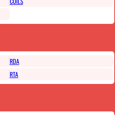
COILS
RDA
RTA