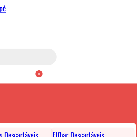
apé
0
ts Descartáveis
Elfbar Descartáveis