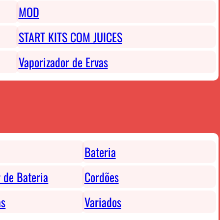
MOD
START KITS COM JUICES
Vaporizador de Ervas
Bateria
 de Bateria
Cordões
as
Variados