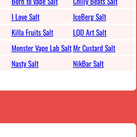
Born to vape Salt
Chilly Beats Salt
I Love Salt
IceBerg Salt
Killa Fruits Salt
LQD Art Salt
Monster Vape Lab Salt
Mr Custard Salt
Nasty Salt
NikBar Salt