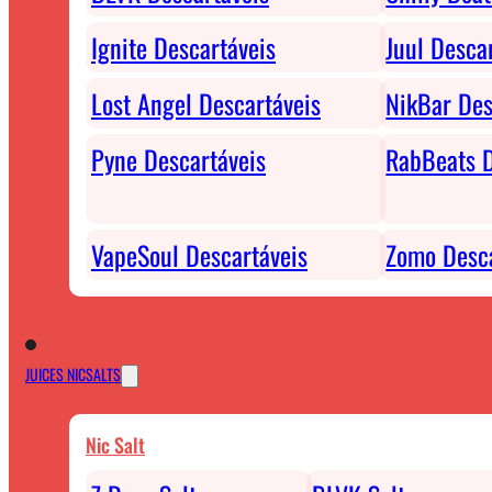
Ignite Descartáveis
Juul Desca
Lost Angel Descartáveis
NikBar Des
Pyne Descartáveis
RabBeats D
VapeSoul Descartáveis
Zomo Desca
JUICES NICSALTS
Nic Salt