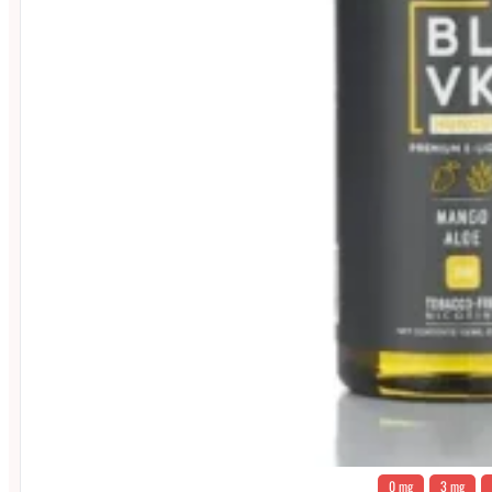
0 mg
3 mg