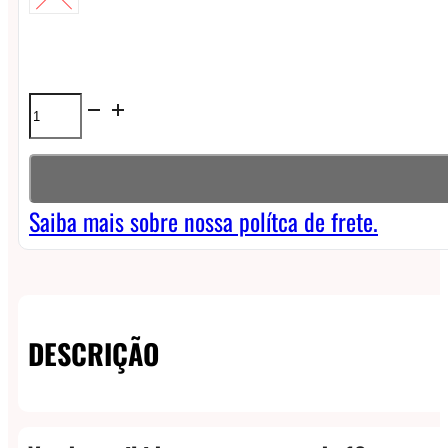
Líquido
7
Daze
Reds
Saiba mais sobre nossa polítca de frete.
Plus
NicSalt
-
DESCRIÇÃO
Apple
Grape
Iced