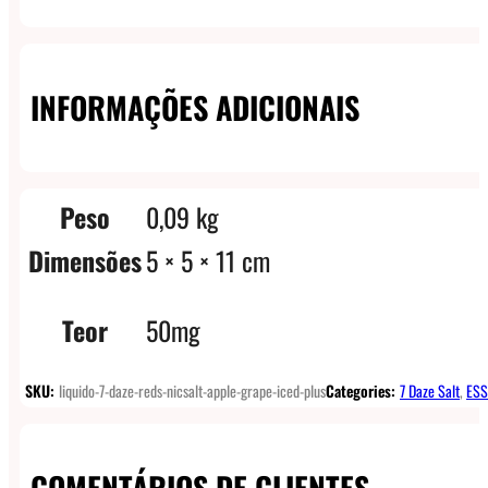
INFORMAÇÕES ADICIONAIS
Peso
0,09 kg
Dimensões
5 × 5 × 11 cm
Teor
50mg
SKU:
liquido-7-daze-reds-nicsalt-apple-grape-iced-plus
Categories:
7 Daze Salt
,
ESS
COMENTÁRIOS DE CLIENTES