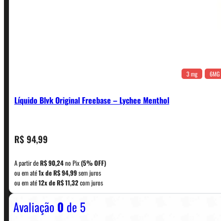
3 mg
6MG
Líquido Blvk Original Freebase – Lychee Menthol
CONTATO
R$
94,99
A partir de
R$
90,24
no Pix
(5% OFF)
WhatsApp: (11) 5229-0120
ou em até
1x de
R$
94,99
sem juros
ou em até
12x de
R$
11,32
com juros
Avaliação
0
de 5
Horário:
Política de Horario e Fretes