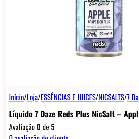
Início
/
Loja
/
ESSÊNCIAS E JUICES
/
NICSALTS
/
7 Da
Líquido 7 Daze Reds Plus NicSalt – App
Avaliação
0
de 5
0
avaliação de cliente