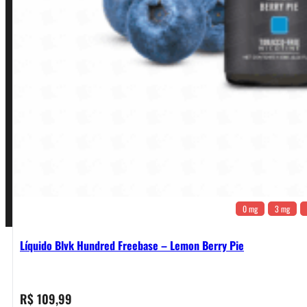
Política de Privacidade
Política de Frete e Pagamento
Política de Garantia, Reembolso e Devolução
Termos de Uso
Pagamentos
0 mg
3 mg
Líquido Blvk Hundred Freebase – Lemon Berry Pie
R$
109,99