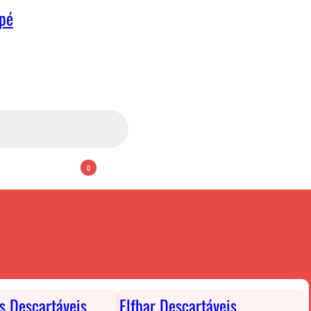
apé
0
ts Descartáveis
Elfbar Descartáveis