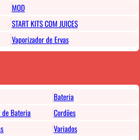
MOD
START KITS COM JUICES
Vaporizador de Ervas
Bateria
 de Bateria
Cordões
as
Variados