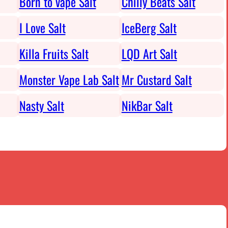
Born to vape Salt
Chilly Beats Salt
I Love Salt
IceBerg Salt
Killa Fruits Salt
LQD Art Salt
Monster Vape Lab Salt
Mr Custard Salt
Nasty Salt
NikBar Salt