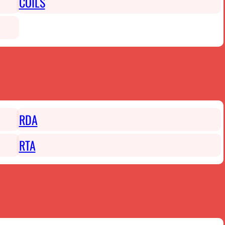
COILS
RDA
RTA