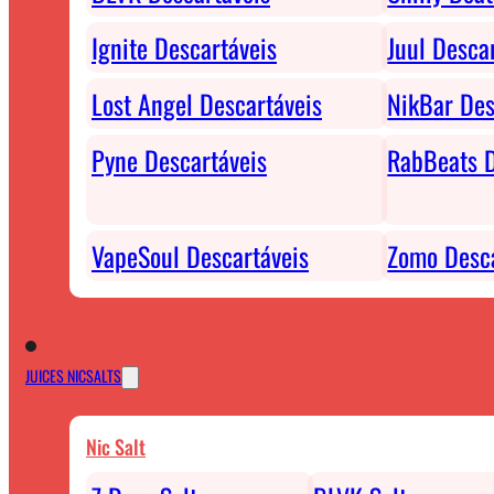
Ignite Descartáveis
Juul Desca
Lost Angel Descartáveis
NikBar Des
Pyne Descartáveis
RabBeats D
VapeSoul Descartáveis
Zomo Desca
JUICES NICSALTS
Nic Salt