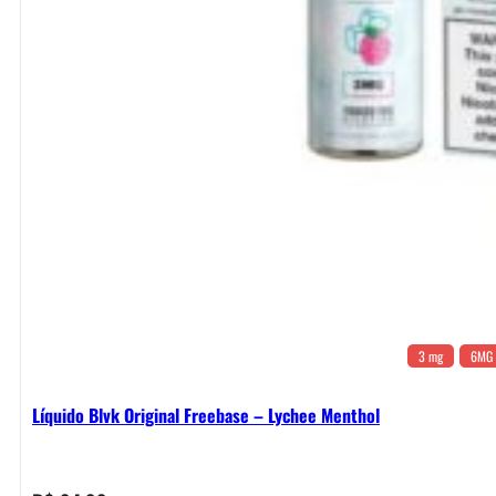
3 mg
6MG
Líquido Blvk Original Freebase – Lychee Menthol