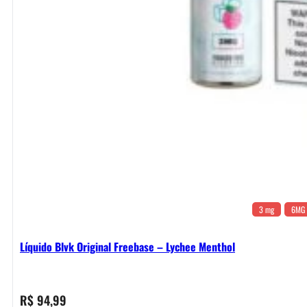
3 mg
6MG
Líquido Blvk Original Freebase – Lychee Menthol
R$
94,99