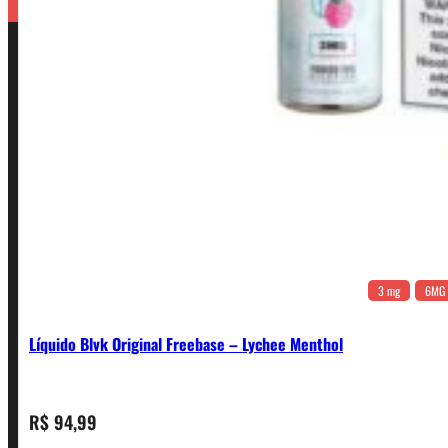
3 mg
6MG
Líquido Blvk Original Freebase – Lychee Menthol
CONTATO
R$
94,99