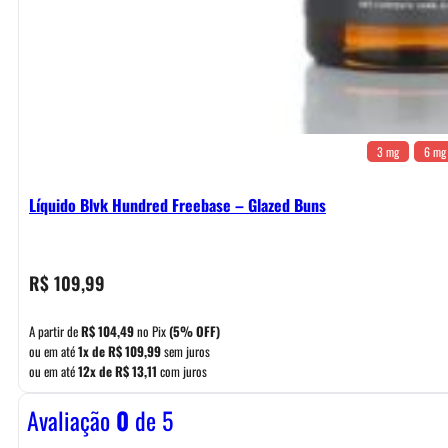
3 mg
6 mg
Líquido Blvk Hundred Freebase – Glazed Buns
R$
109,99
A partir de
R$
104,49
no Pix
(5% OFF)
ou em até
1x de
R$
109,99
sem juros
ou em até
12x de
R$
13,11
com juros
Avaliação
0
de 5