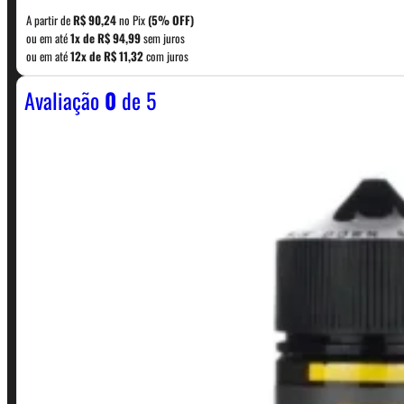
A partir de
R$
90,24
no Pix
(5% OFF)
WhatsApp: (11) 5229-0120
ou em até
1x de
R$
94,99
sem juros
ou em até
12x de
R$
11,32
com juros
Avaliação
0
de 5
Horário:
Política de Horario e Fretes
LINKS RÁPIDOS
Contato
Minha conta
Finalização de compra
Loja