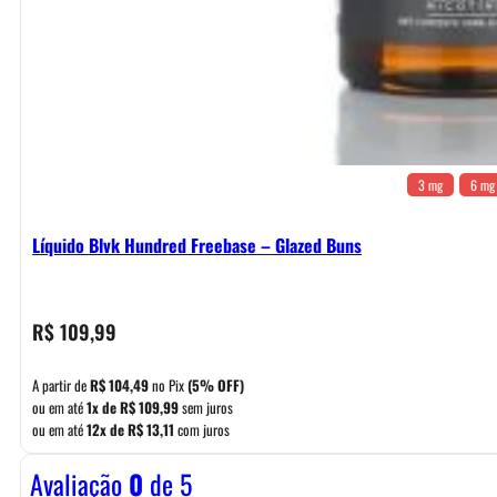
3 mg
6 mg
Líquido Blvk Hundred Freebase – Glazed Buns
R$
109,99
A partir de
R$
104,49
no Pix
(5% OFF)
ou em até
1x de
R$
109,99
sem juros
ou em até
12x de
R$
13,11
com juros
Avaliação
0
de 5