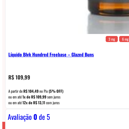
3 mg
6 mg
Líquido Blvk Hundred Freebase – Glazed Buns
R$
109,99
A partir de
R$
104,49
no Pix
(5% OFF)
ou em até
1x de
R$
109,99
sem juros
ou em até
12x de
R$
13,11
com juros
Avaliação
0
de 5