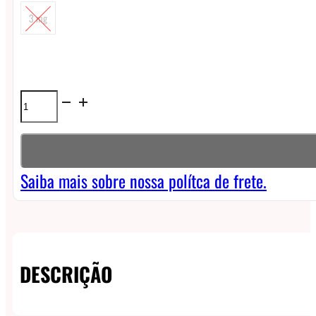
3 mg
Líquido
Blvk
Original
Freebase
Saiba mais sobre nossa polítca de frete.
-
Pineapple
Menthol
DESCRIÇÃO
quantidade