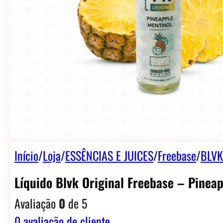
Início
/
Loja
/
ESSÊNCIAS E JUICES
/
Freebase
/
BLVK
Líquido Blvk Original Freebase – Pinea
Avaliação
0
de 5
0
avaliação de cliente