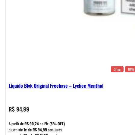
3 mg
6MG
Líquido Blvk Original Freebase – Lychee Menthol
R$
94,99
A partir de
R$
90,24
no Pix
(5% OFF)
ou em até
1x de
R$
94,99
sem juros