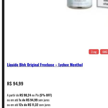
3 mg
6MG
Líquido Blvk Original Freebase – Lychee Menthol
CONTATO
R$
94,99
A partir de
R$
90,24
no Pix
(5% OFF)
WhatsApp: (11) 5229-0120
ou em até
1x de
R$
94,99
sem juros
ou em até
12x de
R$
11,32
com juros