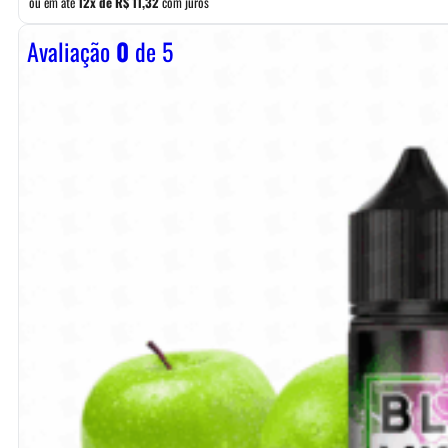
ou em até
12x de
R$
11,32
com juros
Avaliação
0
de 5