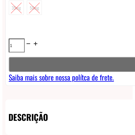
35mg
50mg
Líquido
Born
to
Vape
Saiba mais sobre nossa polítca de frete.
NicSalt
-
Bubble
DESCRIÇÃO
Mint
quantidade