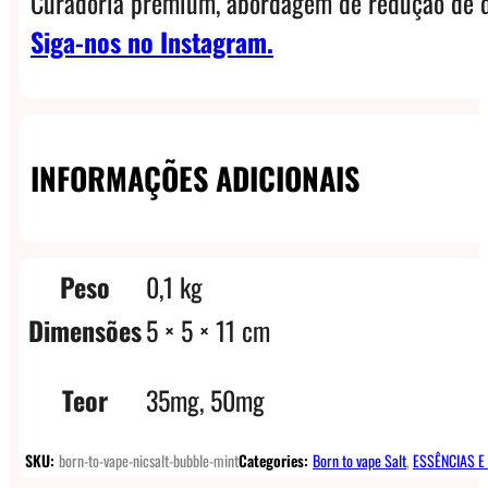
Curadoria premium, abordagem de redução de d
Siga-nos no Instagram.
INFORMAÇÕES ADICIONAIS
Peso
0,1 kg
Dimensões
5 × 5 × 11 cm
Teor
35mg, 50mg
SKU:
born-to-vape-nicsalt-bubble-mint
Categories:
Born to vape Salt
,
ESSÊNCIAS E