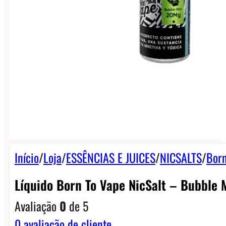
Início
/
Loja
/
ESSÊNCIAS E JUICES
/
NICSALTS
/
Born
Líquido Born To Vape NicSalt – Bubble 
Avaliação
0
de 5
0
avaliação de cliente