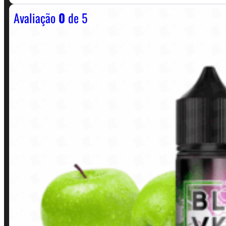
Avaliação
0
de 5
Horário:
Política de Horario e Fretes
LINKS RÁPIDOS
Contato
Minha conta
Finalização de compra
Loja