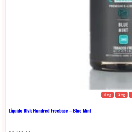
0 mg
3 mg
Líquido Blvk Hundred Freebase – Blue Mint