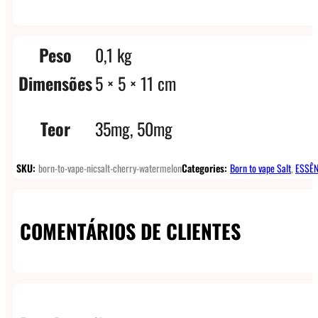
Peso
0,1 kg
Dimensões
5 × 5 × 11 cm
Teor
35mg, 50mg
SKU:
born-to-vape-nicsalt-cherry-watermelon
Categories:
Born to vape Salt
,
ESSÊN
COMENTÁRIOS DE CLIENTES