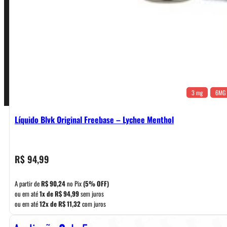
Termos de Uso
Pagamentos
3 mg
6MG
Líquido Blvk Original Freebase – Lychee Menthol
R$
94,99
A partir de
R$
90,24
no Pix
(5% OFF)
ou em até
1x de
R$
94,99
sem juros
ou em até
12x de
R$
11,32
com juros