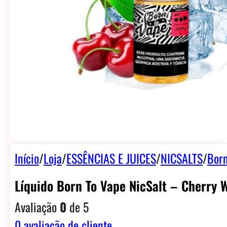
Início
/
Loja
/
ESSÊNCIAS E JUICES
/
NICSALTS
/
Born
Líquido Born To Vape NicSalt – Cherry 
Avaliação
0
de 5
0
avaliação de cliente