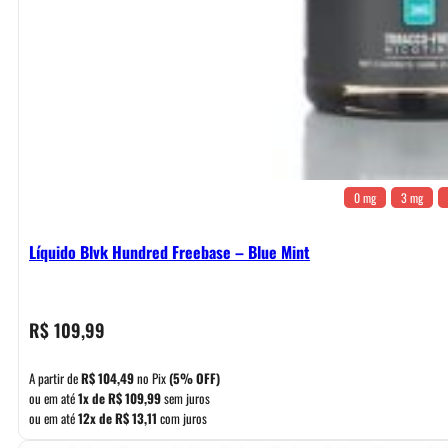
0 mg
3 mg
Líquido Blvk Hundred Freebase – Blue Mint
R$
109,99
A partir de
R$
104,49
no Pix
(5% OFF)
ou em até
1x de
R$
109,99
sem juros
ou em até
12x de
R$
13,11
com juros