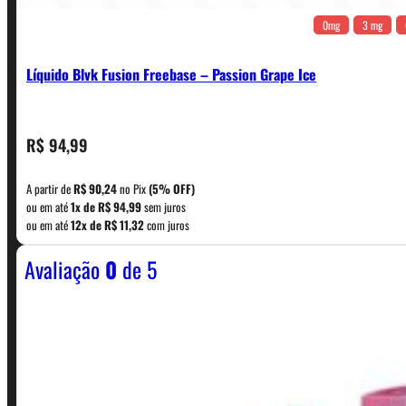
0mg
3 mg
Líquido Blvk Fusion Freebase – Passion Grape Ice
CONTATO
R$
94,99
A partir de
R$
90,24
no Pix
(5% OFF)
WhatsApp: (11) 5229-0120
ou em até
1x de
R$
94,99
sem juros
ou em até
12x de
R$
11,32
com juros
Avaliação
0
de 5
Horário:
Política de Horario e Fretes