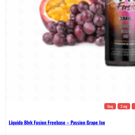
0mg
3 mg
Líquido Blvk Fusion Freebase – Passion Grape Ice