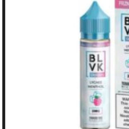
LINKS RÁPIDOS
Contato
Minha conta
Finalização de compra
Loja
INSTITUCIONAL
Política de Privacidade
Política de Frete e Pagamento
Política de Garantia, Reembolso e Devolução