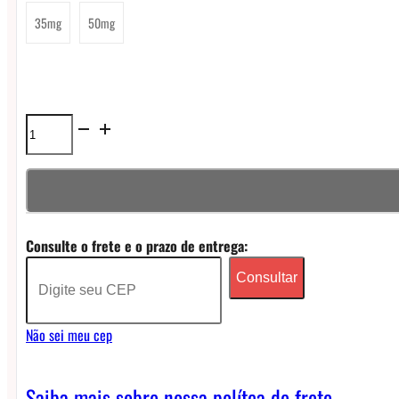
35mg
50mg
Líquido
Born
to
Vape
Consulte o frete e o prazo de entrega:
NicSalt
Consultar
-
Cherry
Não sei meu cep
Watermelon
quantidade
Saiba mais sobre nossa polítca de frete.