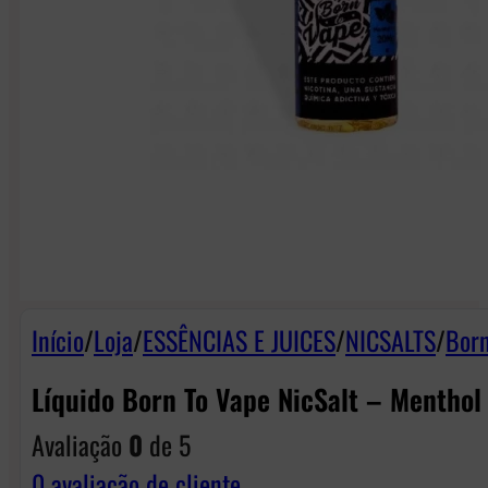
Início
/
Loja
/
ESSÊNCIAS E JUICES
/
NICSALTS
/
Born
Líquido Born To Vape NicSalt – Menthol
Avaliação
0
de 5
0
avaliação de cliente