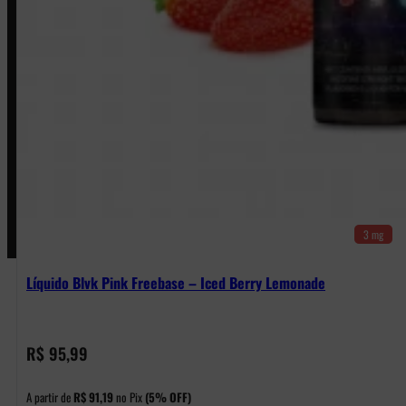
Política de Frete e Pagamento
Política de Garantia, Reembolso e Devolução
Termos de Uso
Pagamentos
3 mg
Líquido Blvk Pink Freebase – Iced Berry Lemonade
R$
95,99
A partir de
R$
91,19
no Pix
(5% OFF)