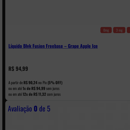
0mg
3 mg
Líquido Blvk Fusion Freebase – Grape Apple Ice
CONTATO
R$
94,99
A partir de
R$
90,24
no Pix
(5% OFF)
WhatsApp: (11) 5229-0120
ou em até
1x de
R$
94,99
sem juros
ou em até
12x de
R$
11,32
com juros
Avaliação
0
de 5
Horário:
Política de Horario e Fretes