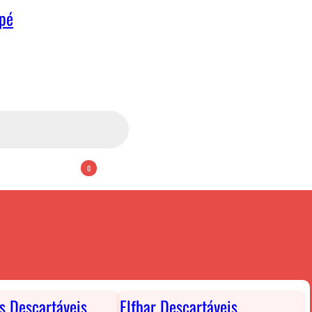
apé
0
ts Descartáveis
Elfbar Descartáveis