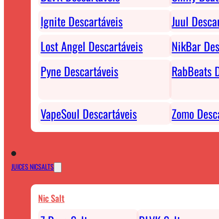
Ignite Descartáveis
Juul Desca
Lost Angel Descartáveis
NikBar Des
Pyne Descartáveis
RabBeats D
VapeSoul Descartáveis
Zomo Desca
JUICES NICSALTS
Nic Salt