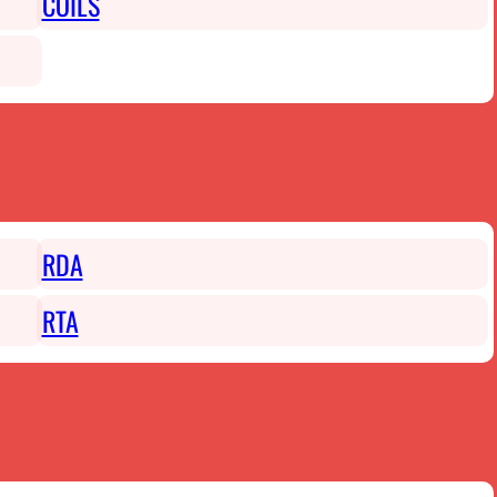
COILS
RDA
RTA