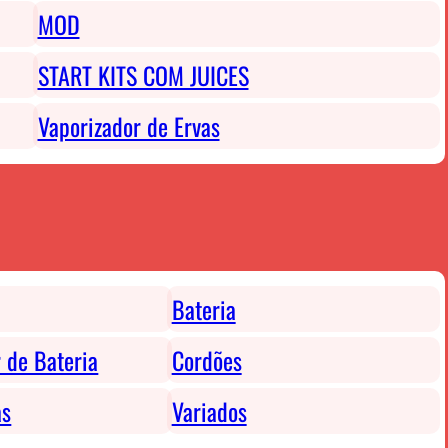
MOD
START KITS COM JUICES
Vaporizador de Ervas
Bateria
 de Bateria
Cordões
as
Variados