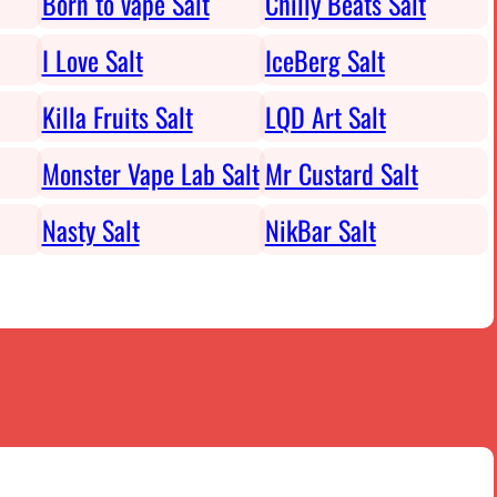
Born to vape Salt
Chilly Beats Salt
I Love Salt
IceBerg Salt
Killa Fruits Salt
LQD Art Salt
Monster Vape Lab Salt
Mr Custard Salt
Nasty Salt
NikBar Salt