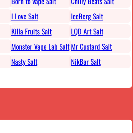
Born to vape Salt
Chilly Beats Salt
I Love Salt
IceBerg Salt
Killa Fruits Salt
LQD Art Salt
Monster Vape Lab Salt
Mr Custard Salt
Nasty Salt
NikBar Salt