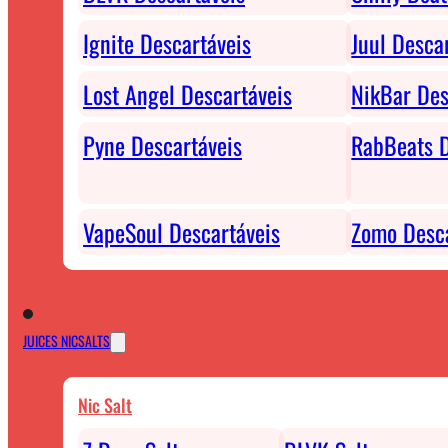
Ignite Descartáveis
Juul Desca
Lost Angel Descartáveis
NikBar Des
Pyne Descartáveis
RabBeats D
VapeSoul Descartáveis
Zomo Desca
JUICES NICSALTS
Nic Salt