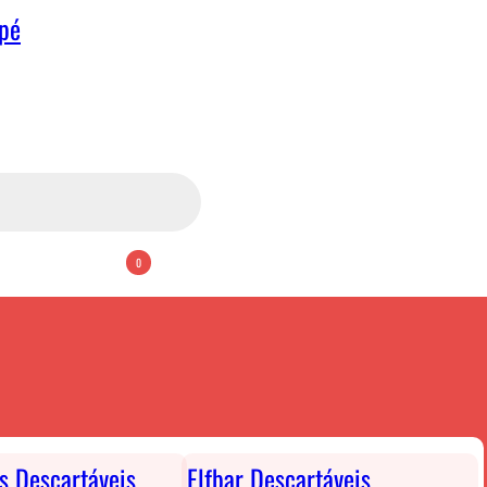
apé
0
ts Descartáveis
Elfbar Descartáveis