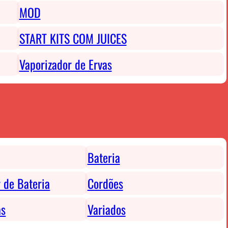
MOD
START KITS COM JUICES
Vaporizador de Ervas
Bateria
 de Bateria
Cordões
as
Variados