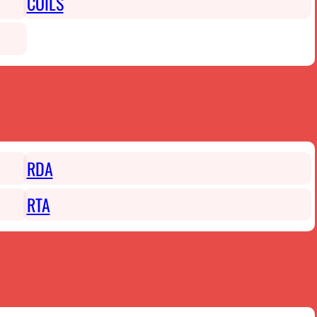
COILS
RDA
RTA