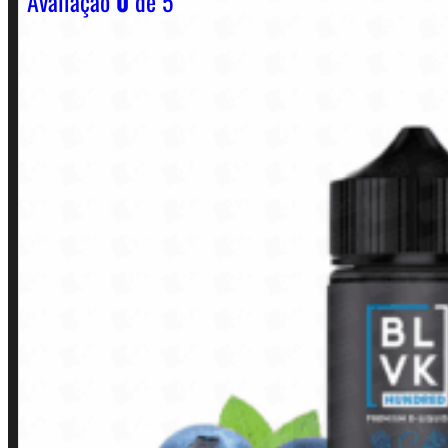
Avaliação
0
de 5
Horário:
Política de Horario e Fretes
LINKS RÁPIDOS
Contato
Minha conta
Finalização de compra
Loja
INSTITUCIONAL