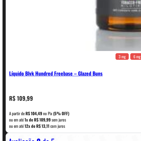
3 mg
6 mg
Líquido Blvk Hundred Freebase – Glazed Buns
CONTATO
R$
109,99
A partir de
R$
104,49
no Pix
(5% OFF)
WhatsApp: (11) 5229-0120
ou em até
1x de
R$
109,99
sem juros
ou em até
12x de
R$
13,11
com juros