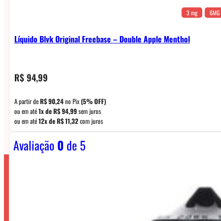
3 mg
6MG
Líquido Blvk Original Freebase – Double Apple Menthol
R$
94,99
A partir de
R$
90,24
no Pix
(5% OFF)
ou em até
1x de
R$
94,99
sem juros
ou em até
12x de
R$
11,32
com juros
Avaliação
0
de 5