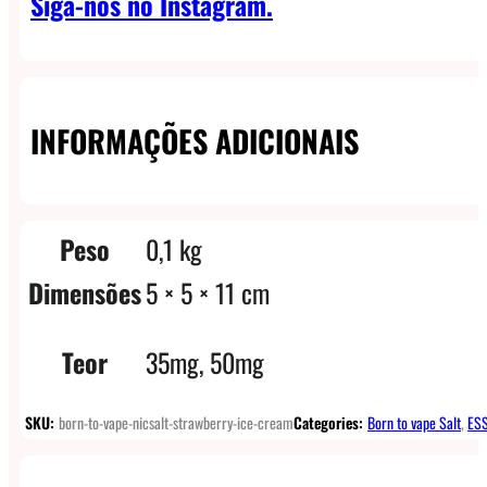
Siga-nos no Instagram.
INFORMAÇÕES ADICIONAIS
Peso
0,1 kg
Dimensões
5 × 5 × 11 cm
Teor
35mg, 50mg
SKU:
born-to-vape-nicsalt-strawberry-ice-cream
Categories:
Born to vape Salt
,
ESS