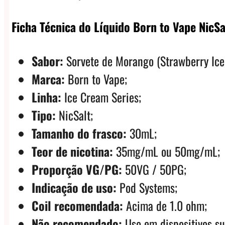
Ficha Técnica do Líquido Born to Vape NicS
Sabor:
Sorvete de Morango (Strawberry Ice
Marca:
Born to Vape;
Linha:
Ice Cream Series;
Tipo:
NicSalt;
Tamanho do frasco:
30mL;
Teor de nicotina:
35mg/mL ou 50mg/mL;
Proporção VG/PG:
50VG / 50PG;
Indicação de uso:
Pod Systems;
Coil recomendada:
Acima de 1.0 ohm;
Não recomendado:
Uso em dispositivos s