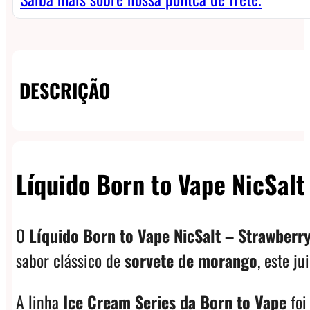
quantidade
DESCRIÇÃO
Líquido Born to Vape NicSal
O
Líquido Born to Vape NicSalt – Strawberr
sabor clássico de
sorvete de morango
, este j
A linha
Ice Cream Series da Born to Vape
foi