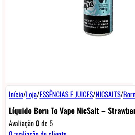
Início
/
Loja
/
ESSÊNCIAS E JUICES
/
NICSALTS
/
Born
Líquido Born To Vape NicSalt – Strawbe
Avaliação
0
de 5
0
avaliação de cliente