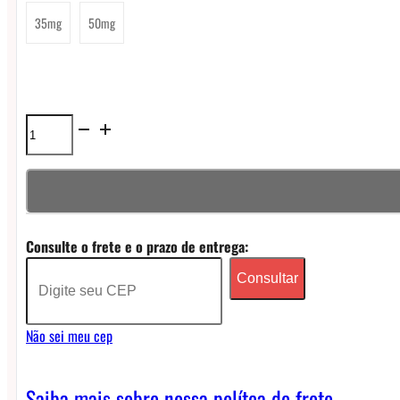
35mg
50mg
Líquido
Born
to
Vape
Consulte o frete e o prazo de entrega:
NicSalt
Consultar
-
Strawberry
Não sei meu cep
Ice
Cream
Saiba mais sobre nossa polítca de frete.