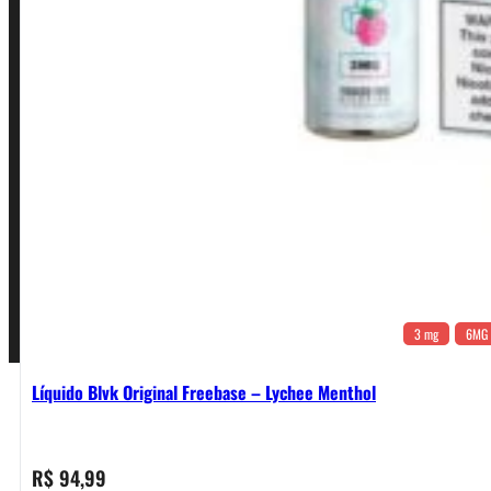
Política de Privacidade
Política de Frete e Pagamento
Política de Garantia, Reembolso e Devolução
Termos de Uso
Pagamentos
3 mg
6MG
Líquido Blvk Original Freebase – Lychee Menthol
R$
94,99