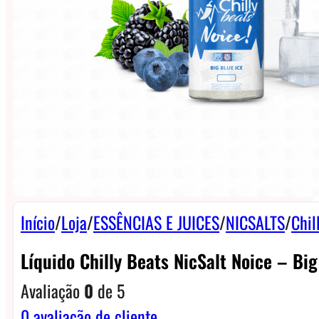
Início
/
Loja
/
ESSÊNCIAS E JUICES
/
NICSALTS
/
Chil
Líquido Chilly Beats NicSalt Noice – Big
Avaliação
0
de 5
0
avaliação de cliente