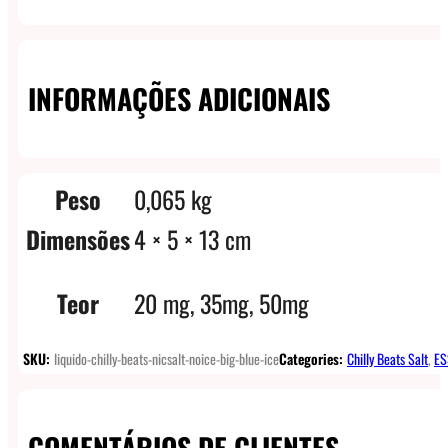
INFORMAÇÕES ADICIONAIS
Peso
0,065 kg
Dimensões
4 × 5 × 13 cm
Teor
20 mg, 35mg, 50mg
SKU:
liquido-chilly-beats-nicsalt-noice-big-blue-ice
Categories:
Chilly Beats Salt
,
ES
COMENTÁRIOS DE CLIENTES