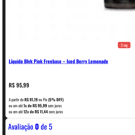
3 mg
Líquido Blvk Pink Freebase – Iced Berry Lemonade
CONTATO
R$
95,99
A partir de
R$
91,19
no Pix
(5% OFF)
WhatsApp: (11) 5229-0120
ou em até
1x de
R$
95,99
sem juros
ou em até
12x de
R$
11,44
com juros
Avaliação
0
de 5
Horário:
Política de Horario e Fretes