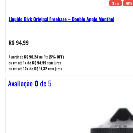
3 mg
6MG
Líquido Blvk Original Freebase – Double Apple Menthol
R$
94,99
A partir de
R$
90,24
no Pix
(5% OFF)
ou em até
1x de
R$
94,99
sem juros
ou em até
12x de
R$
11,32
com juros
Avaliação
0
de 5