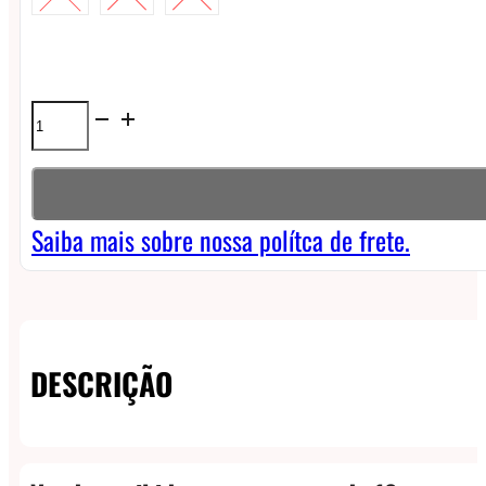
Líquido
Chilly
Beats
NicSalt
Saiba mais sobre nossa polítca de frete.
Noice
-
Big
DESCRIÇÃO
Blue
Ice
quantidade