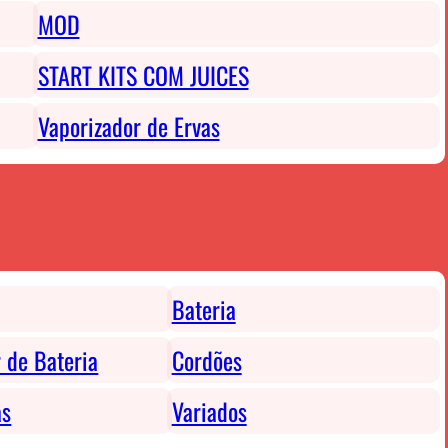
MOD
START KITS COM JUICES
Vaporizador de Ervas
Bateria
 de Bateria
Cordões
as
Variados