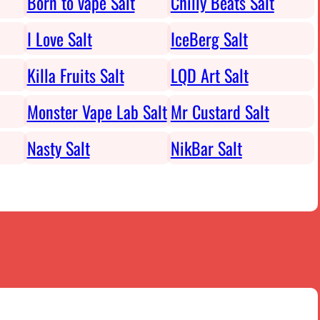
Born to vape Salt
Chilly Beats Salt
I Love Salt
IceBerg Salt
Killa Fruits Salt
LQD Art Salt
Monster Vape Lab Salt
Mr Custard Salt
Nasty Salt
NikBar Salt