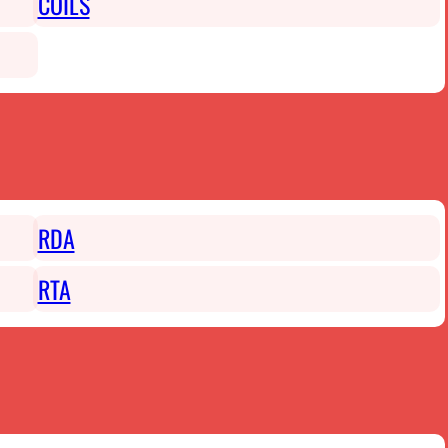
COILS
RDA
RTA