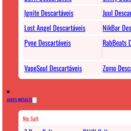
Ignite Descartáveis
Juul Desca
Lost Angel Descartáveis
NikBar Des
Pyne Descartáveis
RabBeats D
VapeSoul Descartáveis
Zomo Desca
JUICES NICSALTS
Nic Salt