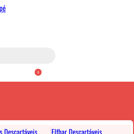
apé
0
ts Descartáveis
Elfbar Descartáveis