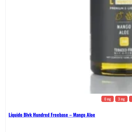
0 mg
3 mg
Líquido Blvk Hundred Freebase – Mango Aloe