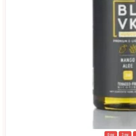
0 mg
3 mg