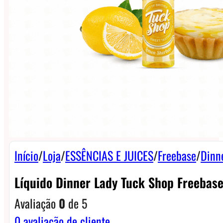
Início
/
Loja
/
ESSÊNCIAS E JUICES
/
Freebase
/
Dinn
Líquido Dinner Lady Tuck Shop Freebas
Avaliação
0
de 5
0
avaliação de cliente