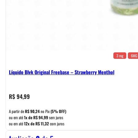
3 mg
6MG
Líquido Blvk Original Freebase – Strawberry Menthol
R$
94,99
A partir de
R$
90,24
no Pix
(5% OFF)
ou em até
1x de
R$
94,99
sem juros
ou em até
12x de
R$
11,32
com juros