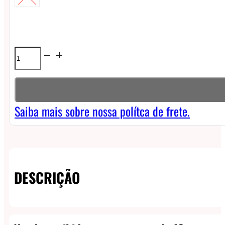
Líquido
Dinner
Lady
Tuck
Saiba mais sobre nossa polítca de frete.
Shop
Freebase
-
DESCRIÇÃO
Lemon
Sherbets
quantidade