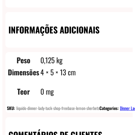
INFORMAÇÕES ADICIONAIS
Peso
0,125 kg
Dimensões
4 × 5 × 13 cm
Teor
0 mg
SKU:
liquido-dinner-lady-tuck-shop-freebase-lemon-sherbets
Categories:
Dinner La
COMENTÁRIOS DE CLIENTES