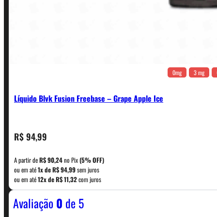
0mg
3 mg
Líquido Blvk Fusion Freebase – Grape Apple Ice
CONTATO
R$
94,99
A partir de
R$
90,24
no Pix
(5% OFF)
WhatsApp: (11) 5229-0120
ou em até
1x de
R$
94,99
sem juros
ou em até
12x de
R$
11,32
com juros
Avaliação
0
de 5
Horário:
Política de Horario e Fretes