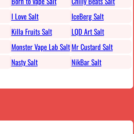
Born to vape Salt
Chilly Beats Salt
I Love Salt
IceBerg Salt
Killa Fruits Salt
LQD Art Salt
Monster Vape Lab Salt
Mr Custard Salt
Nasty Salt
NikBar Salt