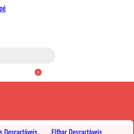
apé
0
ts Descartáveis
Elfbar Descartáveis