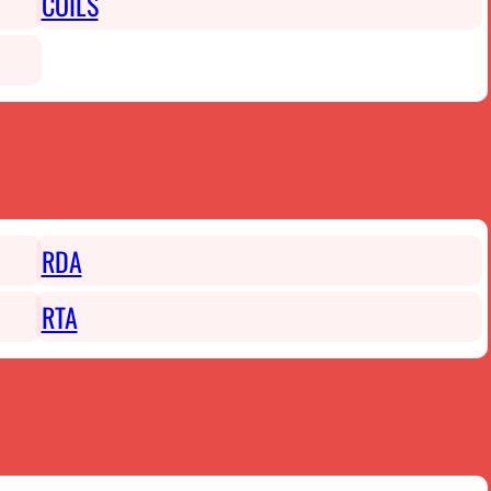
COILS
RDA
RTA