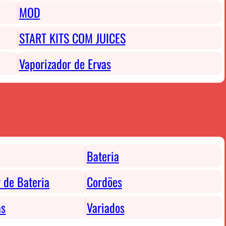
MOD
START KITS COM JUICES
Vaporizador de Ervas
Bateria
 de Bateria
Cordões
as
Variados