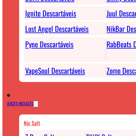
Ignite Descartáveis
Juul Desca
Lost Angel Descartáveis
NikBar Des
Pyne Descartáveis
RabBeats D
VapeSoul Descartáveis
Zomo Desca
JUICES NICSALTS
Nic Salt