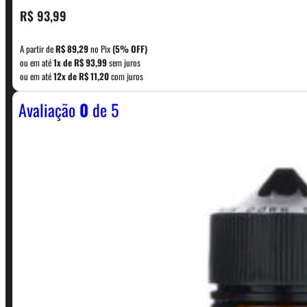
CONTATO
R$
93,99
A partir de
R$
89,29
no Pix
(5% OFF)
WhatsApp: (11) 5229-0120
ou em até
1x de
R$
93,99
sem juros
ou em até
12x de
R$
11,20
com juros
Avaliação
0
de 5
Horário:
Política de Horario e Fretes
LINKS RÁPIDOS
Contato
Minha conta
Finalização de compra