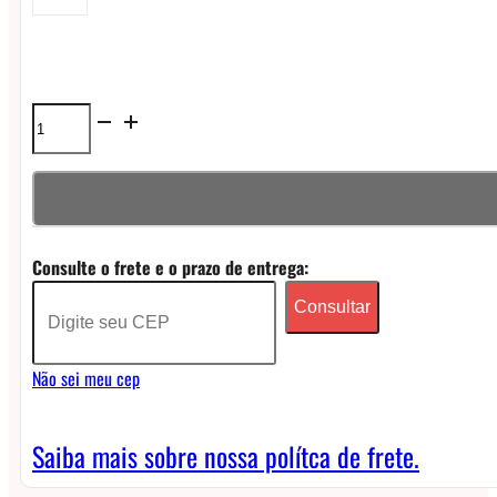
Líquido
Hypnos
Freebase
-
Consulte o frete e o prazo de entrega:
Strawberry
Consultar
Bubblegum
quantidade
Não sei meu cep
Saiba mais sobre nossa polítca de frete.