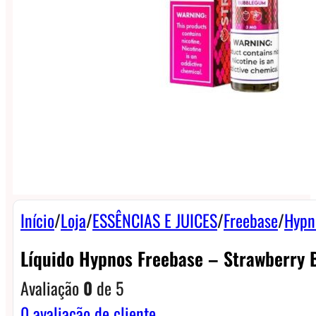
Início
/
Loja
/
ESSÊNCIAS E JUICES
/
Freebase
/
Hypn
Líquido Hypnos Freebase – Strawberry
Avaliação
0
de 5
0
avaliação de cliente