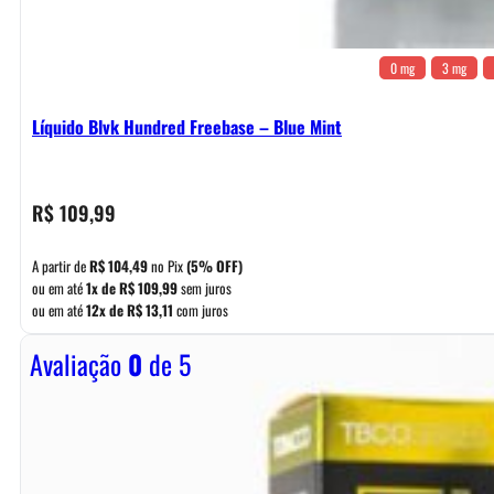
0 mg
3 mg
Líquido Blvk Hundred Freebase – Blue Mint
R$
109,99
A partir de
R$
104,49
no Pix
(5% OFF)
ou em até
1x de
R$
109,99
sem juros
ou em até
12x de
R$
13,11
com juros
Avaliação
0
de 5