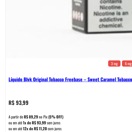
3 mg
6 mg
Líquido Blvk Original Tobacco Freebase – Sweet Caramel Tobacc
R$
93,99
A partir de
R$
89,29
no Pix
(5% OFF)
ou em até
1x de
R$
93,99
sem juros
ou em até
12x de
R$
11,20
com juros