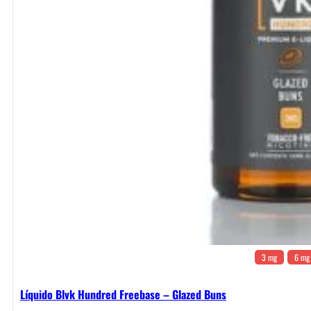
3 mg
6 mg
Líquido Blvk Hundred Freebase – Glazed Buns