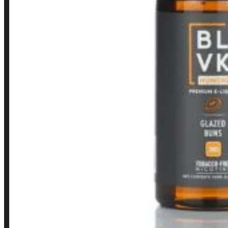
Loja
INSTITUCIONAL
Política de Privacidade
Política de Frete e Pagamento
Política de Garantia, Reembolso e Devolução
Termos de Uso
Pagamentos