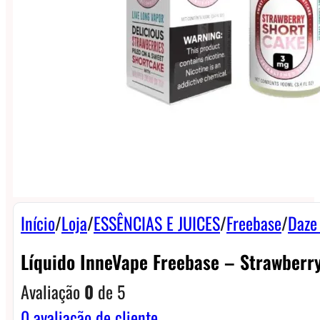
Início
/
Loja
/
ESSÊNCIAS E JUICES
/
Freebase
/
Daze
Líquido InneVape Freebase – Strawberr
Avaliação
0
de 5
0
avaliação de cliente