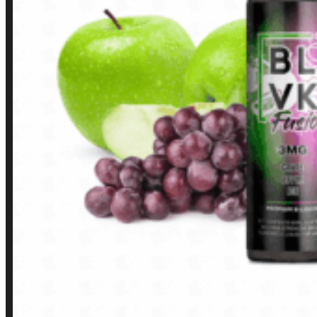
Finalização de compra
Loja
INSTITUCIONAL
Política de Privacidade
Política de Frete e Pagamento
Política de Garantia, Reembolso e Devolução
Termos de Uso
Pagamentos