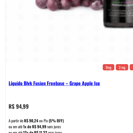
0mg
3 mg
Líquido Blvk Fusion Freebase – Grape Apple Ice
R$
94,99
A partir de
R$
90,24
no Pix
(5% OFF)
ou em até
1x de
R$
94,99
sem juros
ou em até
12x de
R$
11,32
com juros