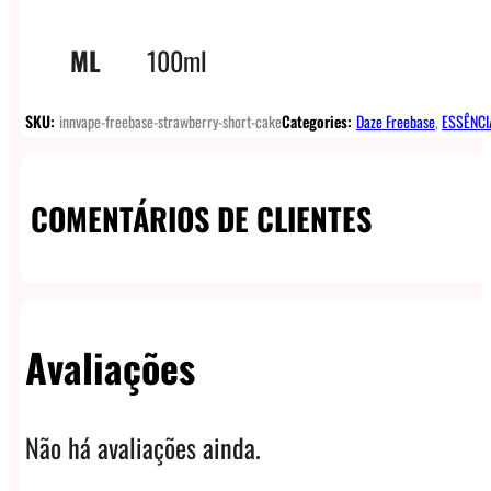
ML
100ml
SKU:
innvape-freebase-strawberry-short-cake
Categories:
Daze Freebase
,
ESSÊNCI
COMENTÁRIOS DE CLIENTES
Avaliações
Não há avaliações ainda.