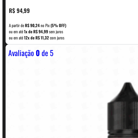
CONTATO
R$
94,99
A partir de
R$
90,24
no Pix
(5% OFF)
WhatsApp: (11) 5229-0120
ou em até
1x de
R$
94,99
sem juros
ou em até
12x de
R$
11,32
com juros
Avaliação
0
de 5
Horário:
Política de Horario e Fretes
LINKS RÁPIDOS
Contato
Minha conta