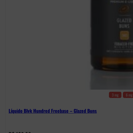
3 mg
6 mg
Líquido Blvk Hundred Freebase – Glazed Buns