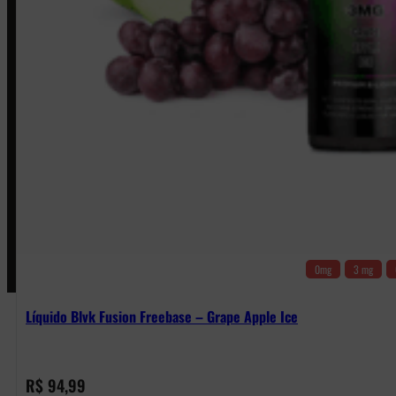
Política de Privacidade
Política de Frete e Pagamento
Política de Garantia, Reembolso e Devolução
Termos de Uso
Pagamentos
0mg
3 mg
Líquido Blvk Fusion Freebase – Grape Apple Ice
R$
94,99