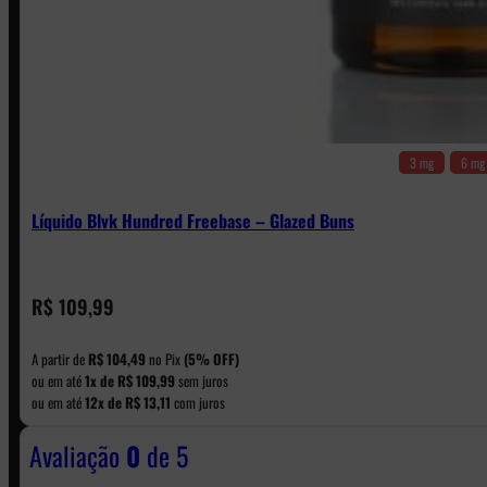
3 mg
6 mg
Líquido Blvk Hundred Freebase – Glazed Buns
CONTATO
R$
109,99
A partir de
R$
104,49
no Pix
(5% OFF)
WhatsApp: (11) 5229-0120
ou em até
1x de
R$
109,99
sem juros
ou em até
12x de
R$
13,11
com juros
Avaliação
0
de 5
Horário:
Política de Horario e Fretes