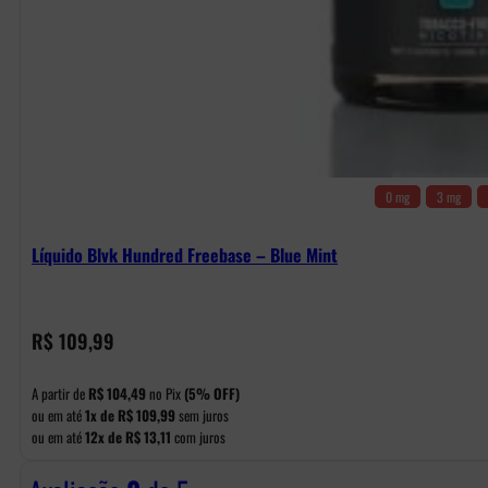
0 mg
3 mg
Líquido Blvk Hundred Freebase – Blue Mint
R$
109,99
A partir de
R$
104,49
no Pix
(5% OFF)
ou em até
1x de
R$
109,99
sem juros
ou em até
12x de
R$
13,11
com juros