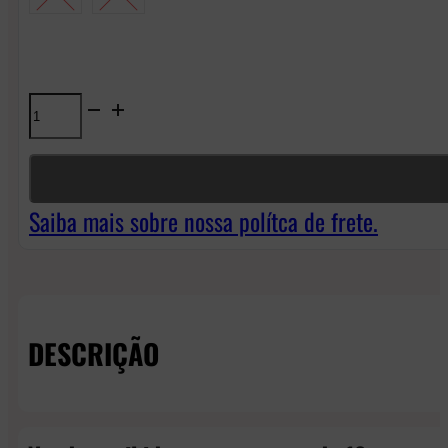
Líquido
Just
Juice
Ice
Saiba mais sobre nossa polítca de frete.
NicSalt
-
Pure
DESCRIÇÃO
Mint
quantidade