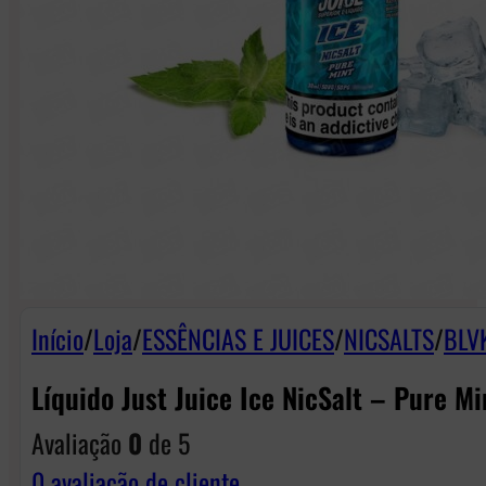
Início
/
Loja
/
ESSÊNCIAS E JUICES
/
NICSALTS
/
BLVK
Líquido Just Juice Ice NicSalt – Pure Mi
Avaliação
0
de 5
0
avaliação de cliente