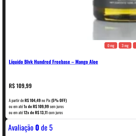
0 mg
3 mg
Líquido Blvk Hundred Freebase – Mango Aloe
CONTATO
R$
109,99
A partir de
R$
104,49
no Pix
(5% OFF)
WhatsApp: (11) 5229-0120
ou em até
1x de
R$
109,99
sem juros
ou em até
12x de
R$
13,11
com juros
Avaliação
0
de 5
Horário:
Política de Horario e Fretes