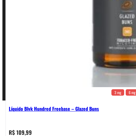
Política de Privacidade
Política de Frete e Pagamento
Política de Garantia, Reembolso e Devolução
Termos de Uso
Pagamentos
3 mg
6 mg
Líquido Blvk Hundred Freebase – Glazed Buns
R$
109,99