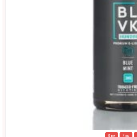
0 mg
3 mg