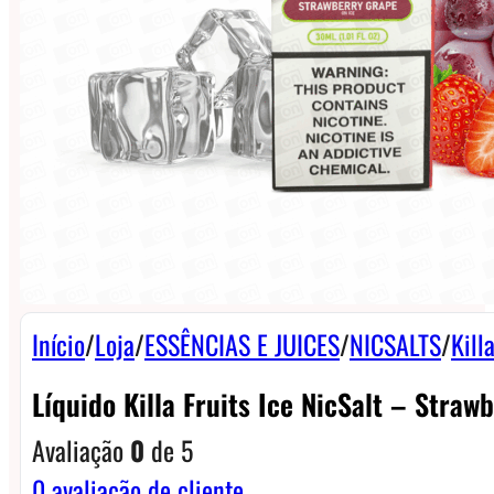
Início
/
Loja
/
ESSÊNCIAS E JUICES
/
NICSALTS
/
Kill
Líquido Killa Fruits Ice NicSalt – Straw
Avaliação
0
de 5
0
avaliação de cliente