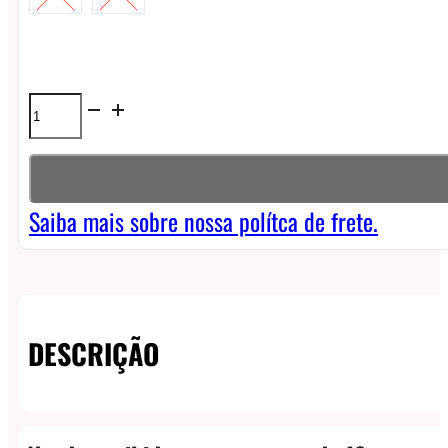
Líquido
Killa
Fruits
Ice
Saiba mais sobre nossa polítca de frete.
NicSalt
-
Strawberry
DESCRIÇÃO
Grape
quantidade