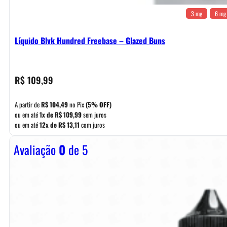
3 mg
6 mg
Líquido Blvk Hundred Freebase – Glazed Buns
R$
109,99
A partir de
R$
104,49
no Pix
(5% OFF)
ou em até
1x de
R$
109,99
sem juros
ou em até
12x de
R$
13,11
com juros
Avaliação
0
de 5