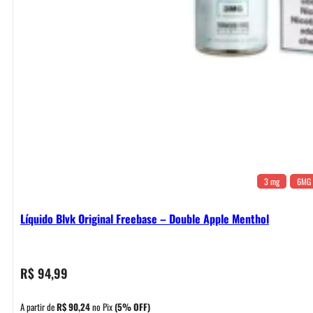
3 mg
6MG
Líquido Blvk Original Freebase – Double Apple Menthol
R$
94,99
A partir de
R$
90,24
no Pix
(5% OFF)