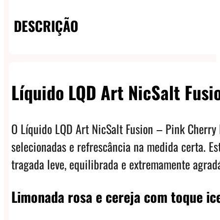
Pink
DESCRIÇÃO
Cherry
Lemonade
Ice
quantidade
Líquido LQD Art NicSalt Fus
O Líquido LQD Art NicSalt Fusion – Pink Cherry
selecionadas e refrescância na medida certa. Es
tragada leve, equilibrada e extremamente agradá
Limonada rosa e cereja com toque ic