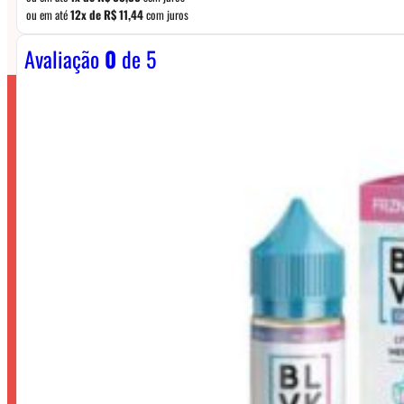
ou em até
12x de
R$
11,44
com juros
Avaliação
0
de 5