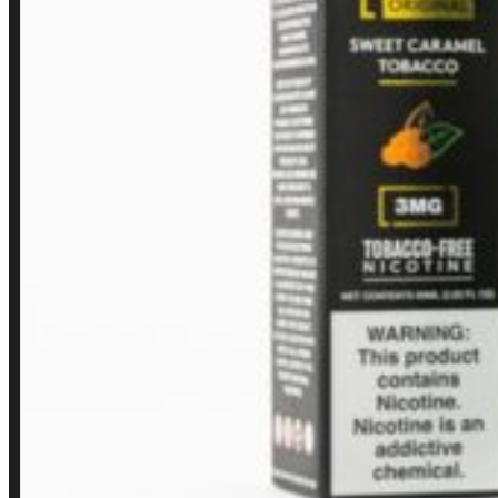
Minha conta
Finalização de compra
Loja
INSTITUCIONAL
Política de Privacidade
Política de Frete e Pagamento
Política de Garantia, Reembolso e Devolução
Termos de Uso