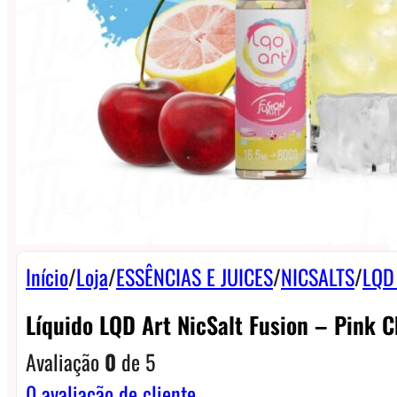
Início
/
Loja
/
ESSÊNCIAS E JUICES
/
NICSALTS
/
LQD 
Líquido LQD Art NicSalt Fusion – Pink 
Avaliação
0
de 5
0
avaliação de cliente