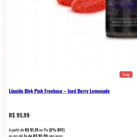
3 mg
Líquido Blvk Pink Freebase – Iced Berry Lemonade
R$
95,99
A partir de
R$
91,19
no Pix
(5% OFF)
ou em até
1x de
R$
95,99
sem juros