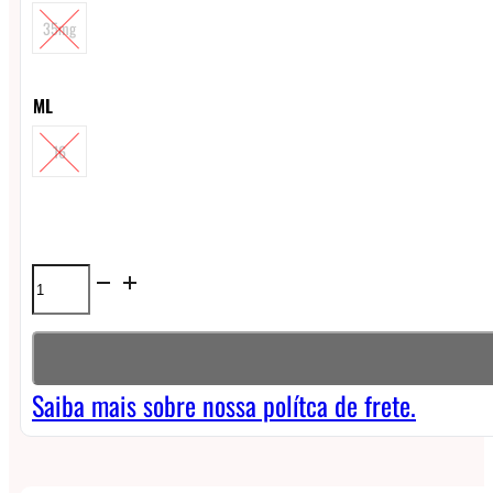
35mg
ML
16
Líquido
LQD
Art
NicSalt
Saiba mais sobre nossa polítca de frete.
Fusion
-