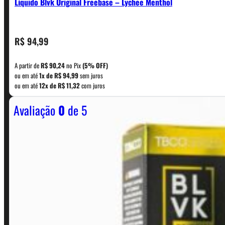
Líquido Blvk Original Freebase – Lychee Menthol
CONTATO
R$
94,99
A partir de
R$
90,24
no Pix
(5% OFF)
WhatsApp: (11) 5229-0120
ou em até
1x de
R$
94,99
sem juros
ou em até
12x de
R$
11,32
com juros
Avaliação
0
de 5
Horário:
Política de Horario e Fretes
LINKS RÁPIDOS
Contato