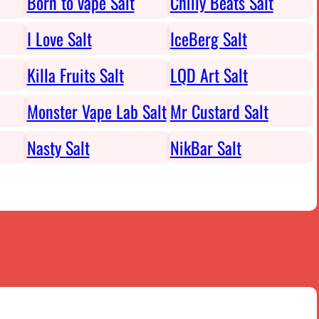
Born to vape Salt
Chilly Beats Salt
I Love Salt
IceBerg Salt
Killa Fruits Salt
LQD Art Salt
Monster Vape Lab Salt
Mr Custard Salt
Nasty Salt
NikBar Salt