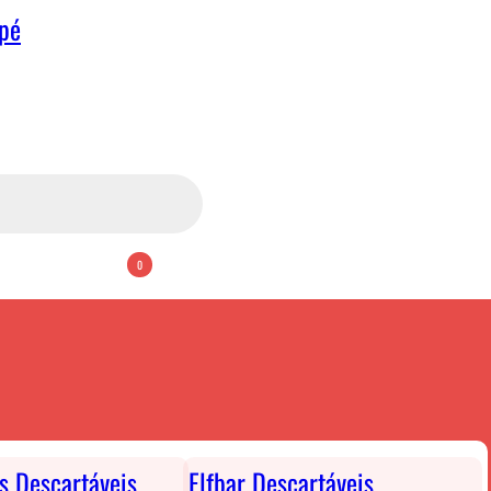
apé
0
ts Descartáveis
Elfbar Descartáveis