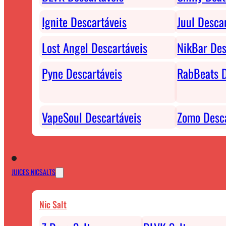
Ignite Descartáveis
Juul Desca
Lost Angel Descartáveis
NikBar Des
Pyne Descartáveis
RabBeats D
VapeSoul Descartáveis
Zomo Desca
JUICES NICSALTS
Nic Salt