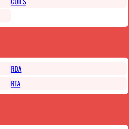
COILS
RDA
RTA