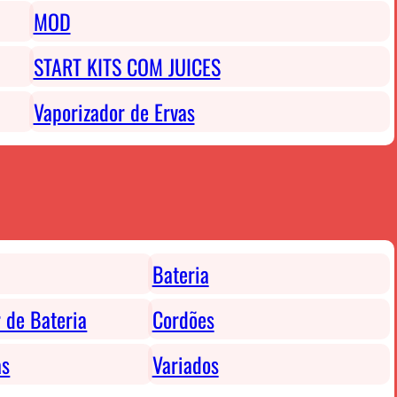
MOD
START KITS COM JUICES
Vaporizador de Ervas
Bateria
 de Bateria
Cordões
as
Variados