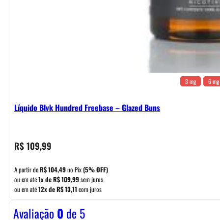
3 mg
6 mg
Líquido Blvk Hundred Freebase – Glazed Buns
R$
109,99
A partir de
R$
104,49
no Pix
(5% OFF)
ou em até
1x de
R$
109,99
sem juros
ou em até
12x de
R$
13,11
com juros
Avaliação
0
de 5