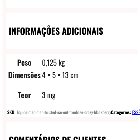
INFORMAÇÕES ADICIONAIS
Peso
0,125 kg
Dimensões
4 × 5 × 13 cm
Teor
3 mg
SKU:
liquido-mad-man-twisted-ice-out-freebase-crazy-blackberry
Categories:
ESSÊ
COMENTÁRIOS DE CLIENTES