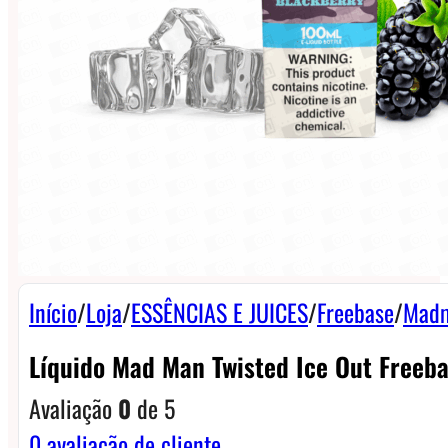
Início
/
Loja
/
ESSÊNCIAS E JUICES
/
Freebase
/
Madm
Líquido Mad Man Twisted Ice Out Freeb
Avaliação
0
de 5
0
avaliação de cliente