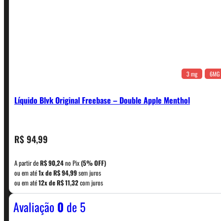
3 mg
6MG
Líquido Blvk Original Freebase – Double Apple Menthol
CONTATO
R$
94,99
A partir de
R$
90,24
no Pix
(5% OFF)
WhatsApp: (11) 5229-0120
ou em até
1x de
R$
94,99
sem juros
ou em até
12x de
R$
11,32
com juros
Avaliação
0
de 5
Horário:
Política de Horario e Fretes