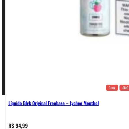
Política de Privacidade
Política de Frete e Pagamento
Política de Garantia, Reembolso e Devolução
Termos de Uso
Pagamentos
3 mg
6MG
Líquido Blvk Original Freebase – Lychee Menthol
R$
94,99