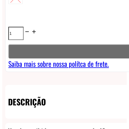
Líquido
Mad
Man
Twisted
Saiba mais sobre nossa polítca de frete.
Ice
Out
Freebase
DESCRIÇÃO
-
Crazy
Blackberry