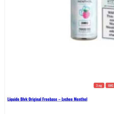
3 mg
6MG
Líquido Blvk Original Freebase – Lychee Menthol