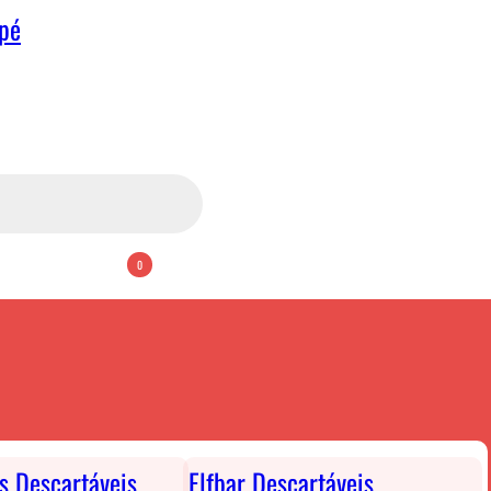
apé
0
ts Descartáveis
Elfbar Descartáveis