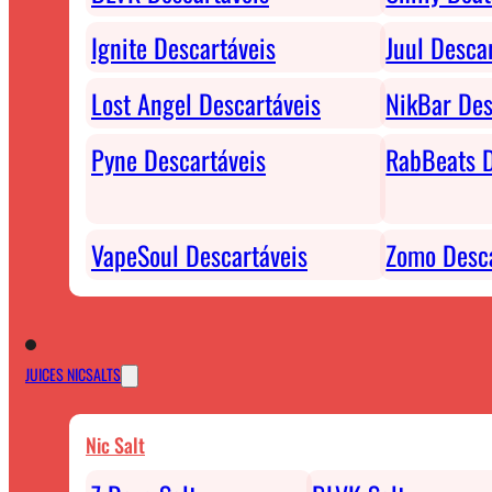
Ignite Descartáveis
Juul Desca
Lost Angel Descartáveis
NikBar Des
Pyne Descartáveis
RabBeats D
VapeSoul Descartáveis
Zomo Desca
JUICES NICSALTS
Nic Salt