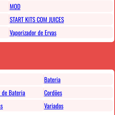
MOD
START KITS COM JUICES
Vaporizador de Ervas
Bateria
 de Bateria
Cordões
as
Variados