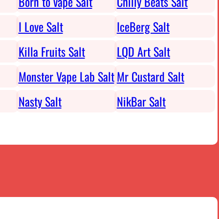
Born to vape Salt
Chilly Beats Salt
I Love Salt
IceBerg Salt
Killa Fruits Salt
LQD Art Salt
Monster Vape Lab Salt
Mr Custard Salt
Nasty Salt
NikBar Salt