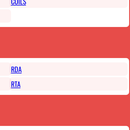
COILS
RDA
RTA