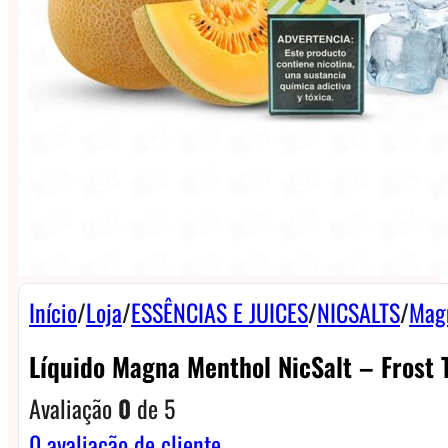
Início
/
Loja
/
ESSÊNCIAS E JUICES
/
NICSALTS
/
Mag
Líquido Magna Menthol NicSalt – Frost 
Avaliação
0
de 5
0
avaliação de cliente