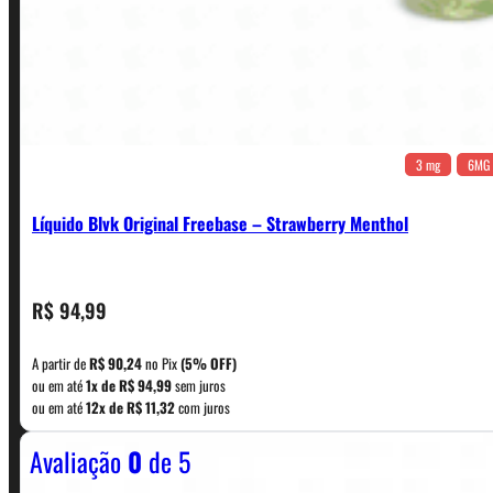
3 mg
6MG
Líquido Blvk Original Freebase – Strawberry Menthol
CONTATO
R$
94,99
A partir de
R$
90,24
no Pix
(5% OFF)
WhatsApp: (11) 5229-0120
ou em até
1x de
R$
94,99
sem juros
ou em até
12x de
R$
11,32
com juros
Avaliação
0
de 5
Horário:
Política de Horario e Fretes