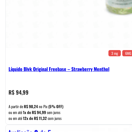
3 mg
6MG
Líquido Blvk Original Freebase – Strawberry Menthol
R$
94,99
A partir de
R$
90,24
no Pix
(5% OFF)
ou em até
1x de
R$
94,99
sem juros
ou em até
12x de
R$
11,32
com juros