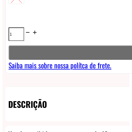
Líquido
Magna
Menthol
NicSalt
Saiba mais sobre nossa polítca de frete.
-
Frost
Twist
DESCRIÇÃO
quantidade