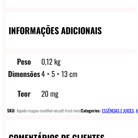
INFORMAÇÕES ADICIONAIS
Peso
0,12 kg
Dimensões
4 × 5 × 13 cm
Teor
20 mg
SKU:
liquido-magna-menthol-nicsalt-frost-twist
Categories:
ESSÊNCIAS E JUICES
,
M
COMENTÁRIOS DE CLIENTES