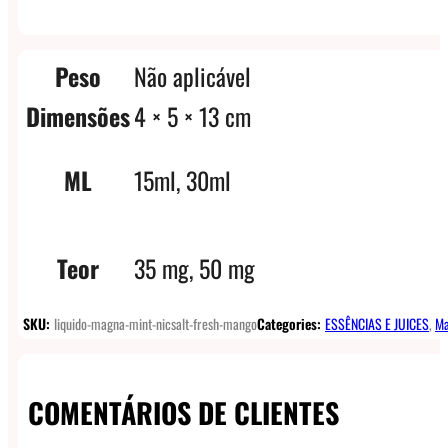
Peso
Não aplicável
Dimensões
4 × 5 × 13 cm
ML
15ml, 30ml
Teor
35 mg, 50 mg
SKU:
liquido-magna-mint-nicsalt-fresh-mango
Categories:
ESSÊNCIAS E JUICES
,
Ma
COMENTÁRIOS DE CLIENTES