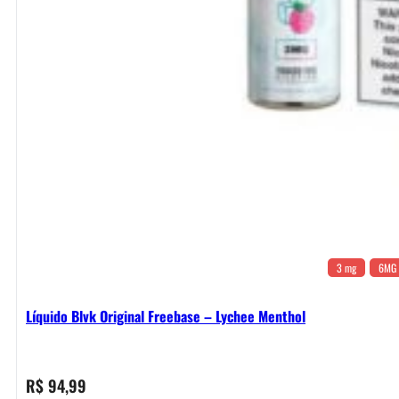
3 mg
6MG
Líquido Blvk Original Freebase – Lychee Menthol
R$
94,99