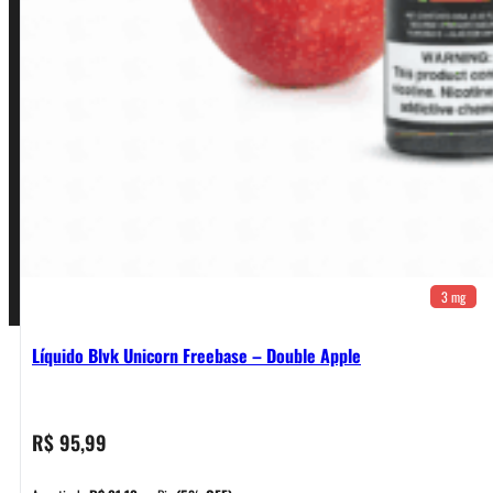
Política de Frete e Pagamento
Política de Garantia, Reembolso e Devolução
Termos de Uso
Pagamentos
3 mg
Líquido Blvk Unicorn Freebase – Double Apple
R$
95,99