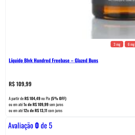
3 mg
6 mg
Líquido Blvk Hundred Freebase – Glazed Buns
R$
109,99
A partir de
R$
104,49
no Pix
(5% OFF)
ou em até
1x de
R$
109,99
sem juros
ou em até
12x de
R$
13,11
com juros
Avaliação
0
de 5