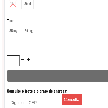
15ml
30ml
Teor
35 mg
50 mg
Líquido
Magna
Mint
NicSalt
Consulte o frete e o prazo de entrega:
-
Consultar
Fresh