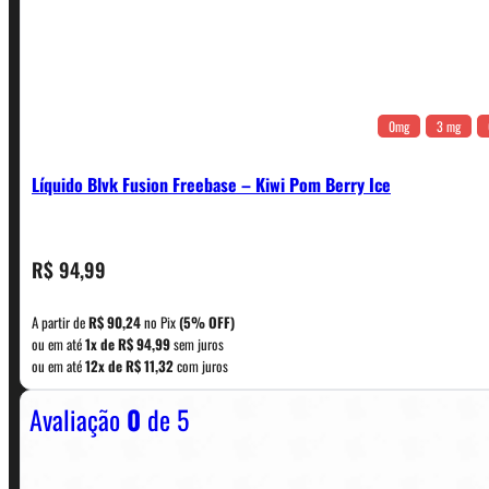
0mg
3 mg
Líquido Blvk Fusion Freebase – Kiwi Pom Berry Ice
CONTATO
R$
94,99
A partir de
R$
90,24
no Pix
(5% OFF)
WhatsApp: (11) 5229-0120
ou em até
1x de
R$
94,99
sem juros
ou em até
12x de
R$
11,32
com juros
Avaliação
0
de 5
Horário:
Política de Horario e Fretes