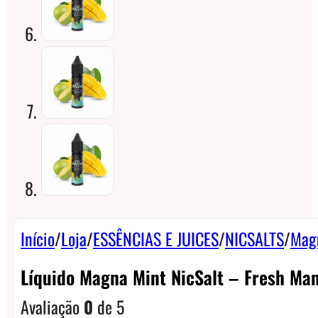
Início
/
Loja
/
ESSÊNCIAS E JUICES
/
NICSALTS
/
Mag
Líquido Magna Mint NicSalt – Fresh Ma
Avaliação
0
de 5