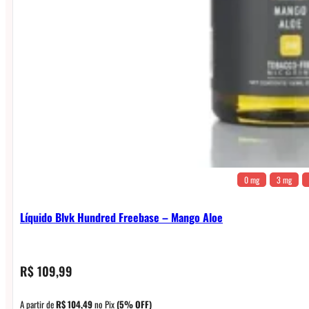
0 mg
3 mg
Líquido Blvk Hundred Freebase – Mango Aloe
R$
109,99
A partir de
R$
104,49
no Pix
(5% OFF)