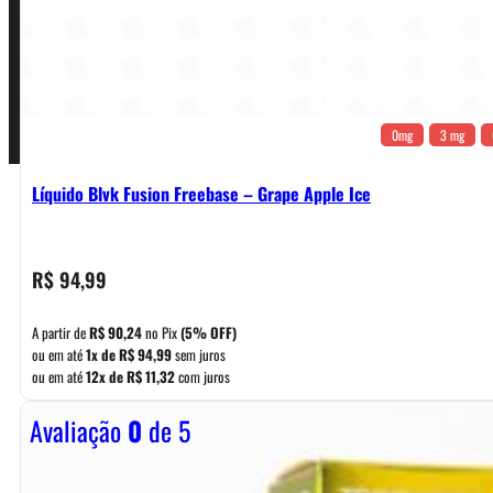
Pagamentos
0mg
3 mg
Líquido Blvk Fusion Freebase – Grape Apple Ice
R$
94,99
A partir de
R$
90,24
no Pix
(5% OFF)
ou em até
1x de
R$
94,99
sem juros
ou em até
12x de
R$
11,32
com juros
Avaliação
0
de 5