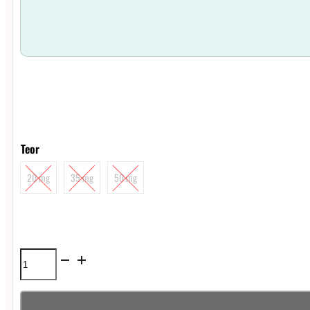
Teor
20 mg
35 mg
50 mg
Líquido
Magna