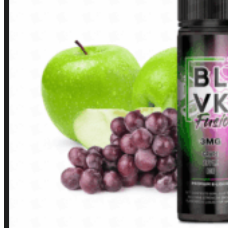
Contato
Minha conta
Finalização de compra
Loja
INSTITUCIONAL
Política de Privacidade
Política de Frete e Pagamento
Política de Garantia, Reembolso e Devolução
Termos de Uso