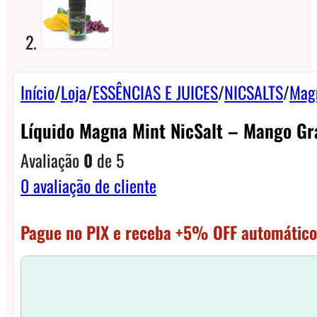
Início
/
Loja
/
ESSÊNCIAS E JUICES
/
NICSALTS
/
Mag
Líquido Magna Mint NicSalt – Mango Gr
Avaliação
0
de 5
0
avaliação de cliente
Pague no PIX e receba +5% OFF automático