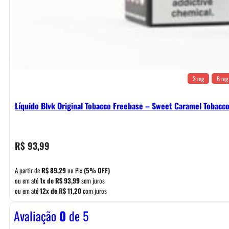
3 mg
6 mg
Líquido Blvk Original Tobacco Freebase – Sweet Caramel Tobacc
R$
93,99
A partir de
R$
89,29
no Pix
(5% OFF)
ou em até
1x de
R$
93,99
sem juros
ou em até
12x de
R$
11,20
com juros
Avaliação
0
de 5