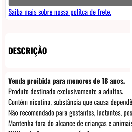
Mint
NicSalt
Saiba mais sobre nossa polítca de frete.
-
Mango
Grape
DESCRIÇÃO
quantidade
Venda proibida para menores de 18 anos.
Produto destinado exclusivamente a adultos.
Contém nicotina, substância que causa dependê
Não recomendado para gestantes, lactantes, pes
Mantenha fora do alcance de crianças e animais