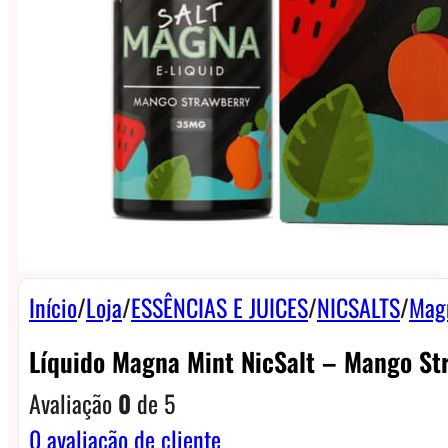
Início
/
Loja
/
ESSÊNCIAS E JUICES
/
NICSALTS
/
Mag
Líquido Magna Mint NicSalt – Mango St
Avaliação
0
de 5
0
avaliação de cliente