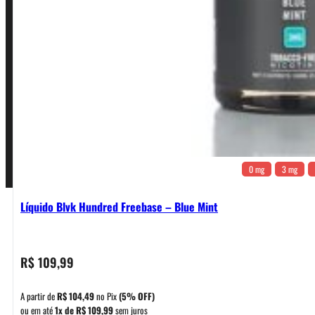
Política de Garantia, Reembolso e Devolução
Termos de Uso
Pagamentos
0 mg
3 mg
Líquido Blvk Hundred Freebase – Blue Mint
R$
109,99
A partir de
R$
104,49
no Pix
(5% OFF)
ou em até
1x de
R$
109,99
sem juros