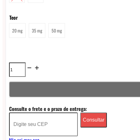
Teor
20 mg
35 mg
50 mg
Líquido
Magna
Mint
NicSalt
Consulte o frete e o prazo de entrega:
-
Consultar
Mango
Strawberry
Não sei meu cep