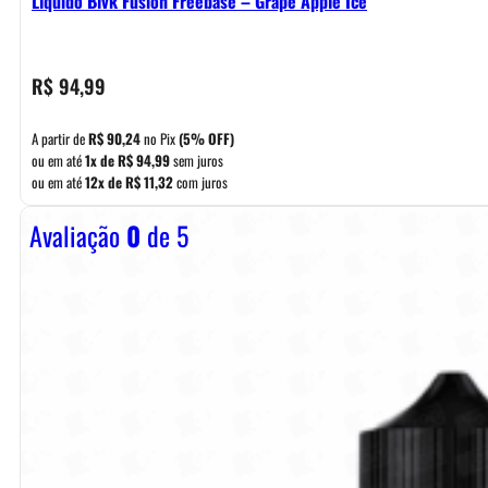
Líquido Blvk Fusion Freebase – Grape Apple Ice
R$
94,99
A partir de
R$
90,24
no Pix
(5% OFF)
ou em até
1x de
R$
94,99
sem juros
ou em até
12x de
R$
11,32
com juros
Avaliação
0
de 5