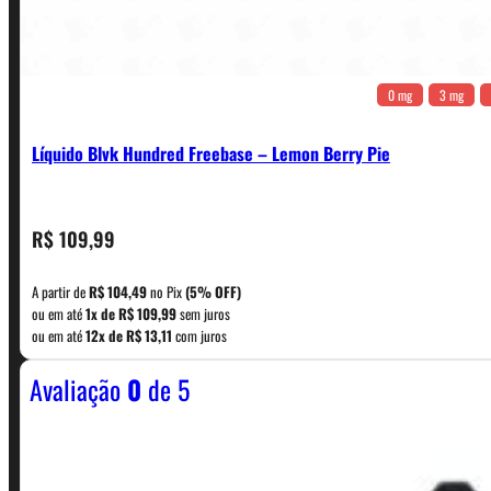
0 mg
3 mg
Líquido Blvk Hundred Freebase – Lemon Berry Pie
CONTATO
R$
109,99
A partir de
R$
104,49
no Pix
(5% OFF)
WhatsApp: (11) 5229-0120
ou em até
1x de
R$
109,99
sem juros
ou em até
12x de
R$
13,11
com juros
Avaliação
0
de 5
Horário:
Política de Horario e Fretes