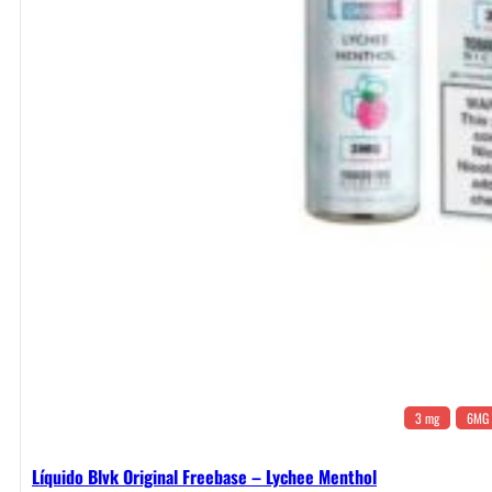
3 mg
6MG
Líquido Blvk Original Freebase – Lychee Menthol