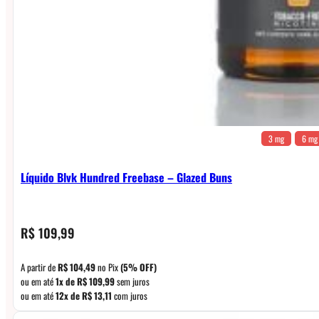
3 mg
6 mg
Líquido Blvk Hundred Freebase – Glazed Buns
R$
109,99
A partir de
R$
104,49
no Pix
(5% OFF)
ou em até
1x de
R$
109,99
sem juros
ou em até
12x de
R$
13,11
com juros