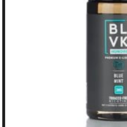
Finalização de compra
Loja
INSTITUCIONAL
Política de Privacidade
Política de Frete e Pagamento
Política de Garantia, Reembolso e Devolução
Termos de Uso
Pagamentos