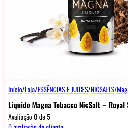
Início
/
Loja
/
ESSÊNCIAS E JUICES
/
NICSALTS
/
Mag
Líquido Magna Tobacco NicSalt – Royal 
Avaliação
0
de 5
0
avaliação de cliente