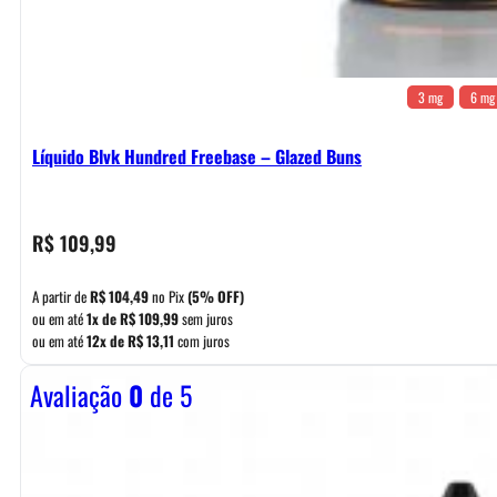
3 mg
6 mg
Líquido Blvk Hundred Freebase – Glazed Buns
R$
109,99
A partir de
R$
104,49
no Pix
(5% OFF)
ou em até
1x de
R$
109,99
sem juros
ou em até
12x de
R$
13,11
com juros
Avaliação
0
de 5