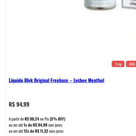
3 mg
6MG
Líquido Blvk Original Freebase – Lychee Menthol
R$
94,99
A partir de
R$
90,24
no Pix
(5% OFF)
ou em até
1x de
R$
94,99
sem juros
ou em até
12x de
R$
11,32
com juros