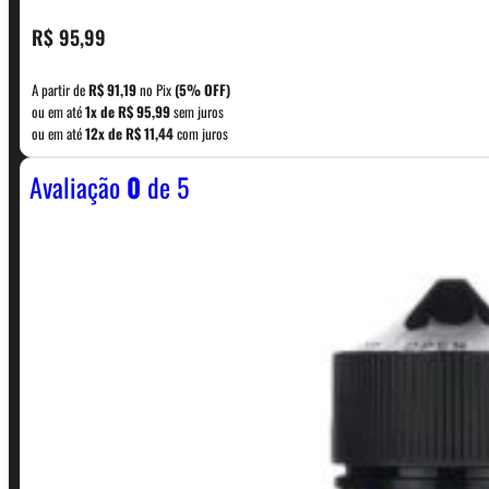
CONTATO
R$
95,99
A partir de
R$
91,19
no Pix
(5% OFF)
WhatsApp: (11) 5229-0120
ou em até
1x de
R$
95,99
sem juros
ou em até
12x de
R$
11,44
com juros
Avaliação
0
de 5
Horário:
Política de Horario e Fretes
LINKS RÁPIDOS
Contato
Minha conta