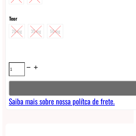
Teor
20 mg
35 mg
50 mg
Líquido
Magna
Tobacco
NicSalt
Saiba mais sobre nossa polítca de frete.
-
Royal
Silver