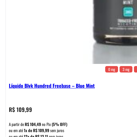
0 mg
3 mg
Líquido Blvk Hundred Freebase – Blue Mint
R$
109,99
A partir de
R$
104,49
no Pix
(5% OFF)
ou em até
1x de
R$
109,99
sem juros
ou em até
12x de
R$
13,11
com juros