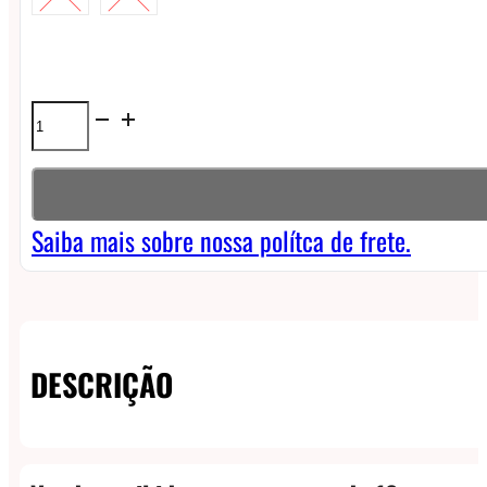
Líquido
Maskking
NicSalt
-
Saiba mais sobre nossa polítca de frete.
Grape
Mango
Ice
DESCRIÇÃO
quantidade