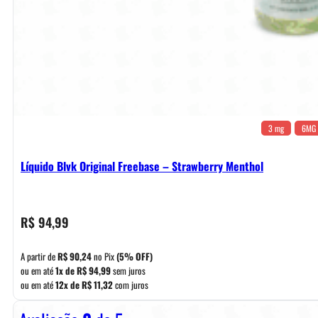
3 mg
6MG
Líquido Blvk Original Freebase – Strawberry Menthol
R$
94,99
A partir de
R$
90,24
no Pix
(5% OFF)
ou em até
1x de
R$
94,99
sem juros
ou em até
12x de
R$
11,32
com juros