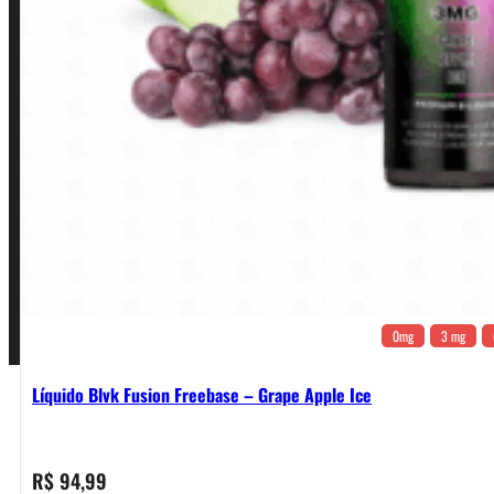
Política de Privacidade
Política de Frete e Pagamento
Política de Garantia, Reembolso e Devolução
Termos de Uso
Pagamentos
0mg
3 mg
Líquido Blvk Fusion Freebase – Grape Apple Ice
R$
94,99