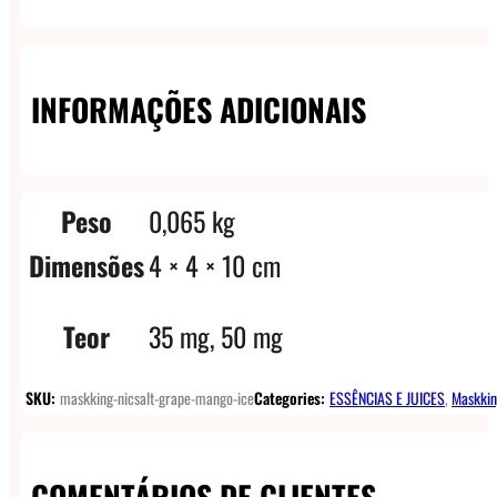
INFORMAÇÕES ADICIONAIS
Peso
0,065 kg
Dimensões
4 × 4 × 10 cm
Teor
35 mg, 50 mg
SKU:
maskking-nicsalt-grape-mango-ice
Categories:
ESSÊNCIAS E JUICES
,
Maskkin
COMENTÁRIOS DE CLIENTES