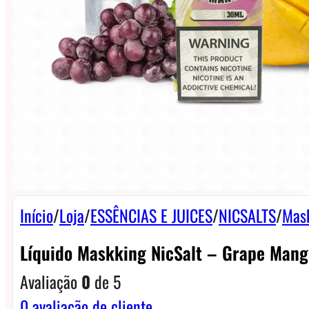
Início
/
Loja
/
ESSÊNCIAS E JUICES
/
NICSALTS
/
Mask
Líquido Maskking NicSalt – Grape Mang
Avaliação
0
de 5
0
avaliação de cliente