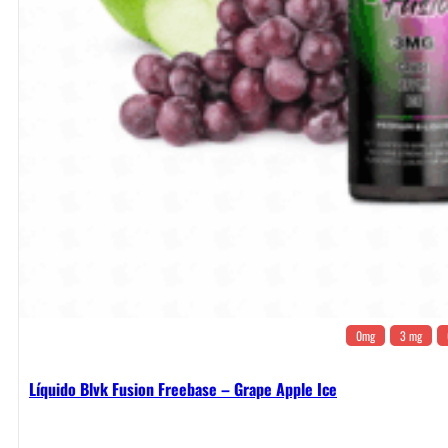
0mg
3 mg
Líquido Blvk Fusion Freebase – Grape Apple Ice