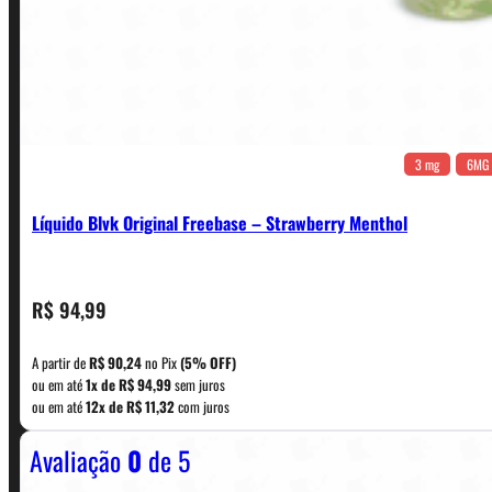
3 mg
6MG
Líquido Blvk Original Freebase – Strawberry Menthol
CONTATO
R$
94,99
A partir de
R$
90,24
no Pix
(5% OFF)
WhatsApp: (11) 5229-0120
ou em até
1x de
R$
94,99
sem juros
ou em até
12x de
R$
11,32
com juros
Avaliação
0
de 5
Horário:
Política de Horario e Fretes