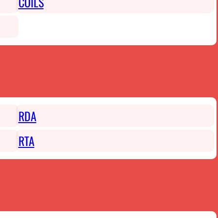
COILS
RDA
RTA