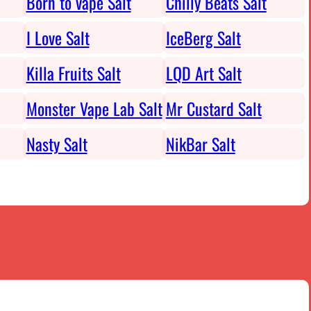
Born to vape Salt
Chilly Beats Salt
I Love Salt
IceBerg Salt
Killa Fruits Salt
LQD Art Salt
Monster Vape Lab Salt
Mr Custard Salt
Nasty Salt
NikBar Salt