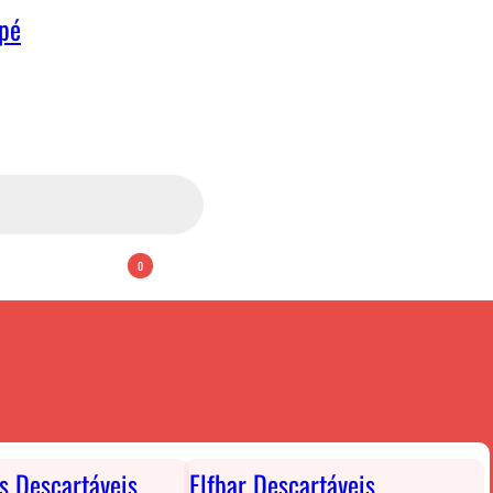
apé
0
ts Descartáveis
Elfbar Descartáveis