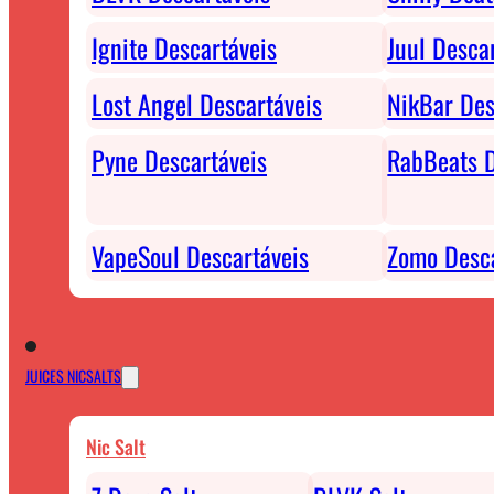
Ignite Descartáveis
Juul Desca
Lost Angel Descartáveis
NikBar Des
Pyne Descartáveis
RabBeats D
VapeSoul Descartáveis
Zomo Desca
JUICES NICSALTS
Nic Salt