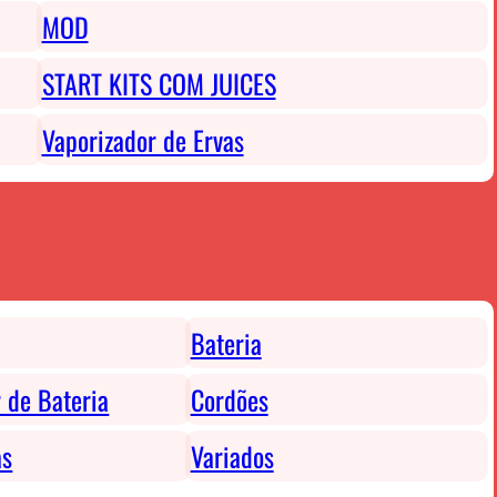
MOD
START KITS COM JUICES
Vaporizador de Ervas
Bateria
 de Bateria
Cordões
as
Variados